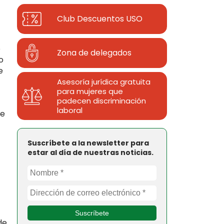
Club Descuentos
USO
o
Zona de delegados
o
e
Asesoría jurídica gratuita
para mujeres que
padecen discriminación
laboral
de
Suscríbete a la newsletter para
estar al día de nuestras noticias.
de