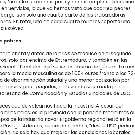
res, “no solo sufren más paro y menos empleabilidad, sino
a en Servicios, lo que ya hemos visto que acarrea peores
mbargo, son solo una cuarta parte de las trabajadoras
jores. En total, una de cada cuatro mujeres soporta una
ra Estévez.
s pobres
paro ahora y antes de la crisis se traduce en el segundo
ros, solo por encima de Extremadura, y también en las
nacional. “También aquí se ve un abismo de género. La me
 pero la media masculina es de 1.054 euros frente a los 72
a de discriminación salarial y una menor cotización por
meninos y peor pagados, reduciendo su jornada para
secretaria de Comunicación y Estudios Sindicales de USO.
cesidad de volcarnos hacia la Industria. A pesar del
larios bajos, es la provincia con la pensión media más al
pos de la industria naval. El gobierno regional está en la
pide Postigo. Además, recuerdan ambos, “desde USO pedim
ución. No solo hay que mejorar las condiciones laborales