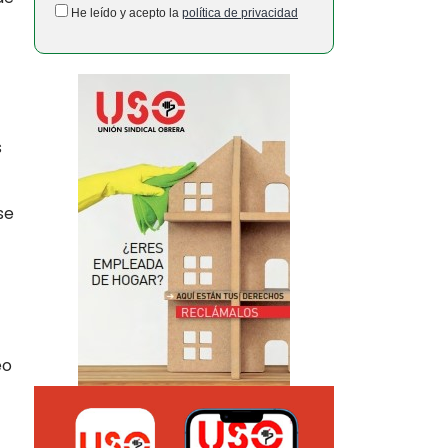
He leído y acepto la
política de privacidad
s
se
eo