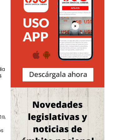
dia
4
ta,
os