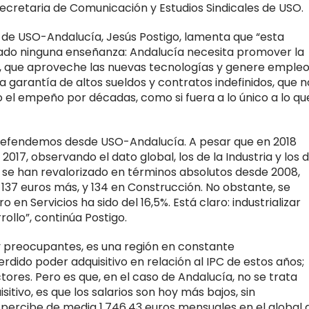
 secretaria de Comunicación y Estudios Sindicales de USO.
r de USO-Andalucía, Jesús Postigo, lamenta que “esta
jado ninguna enseñanza: Andalucía necesita promover la
al, que aproveche las nuevas tecnologías y genere emple
ica garantía de altos sueldos y contratos indefinidos, que n
o el empeño por décadas, como si fuera a lo único a lo qu
 defendemos desde USO-Andalucía. A pesar que en 2018
17, observando el dato global, los de la Industria y los 
e se han revalorizado en términos absolutos desde 2008,
137 euros más, y 134 en Construcción. No obstante, se
 en Servicios ha sido del 16,5%. Está claro: industrializar
ollo”, continúa Postigo.
y preocupantes, es una región en constante
dido poder adquisitivo en relación al IPC de estos años;
tores. Pero es que, en el caso de Andalucía, no se trata
tivo, es que los salarios son hoy más bajos, sin
percibe de media 1.746,43 euros mensuales en el global 