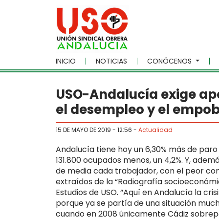
Skip to main content
INICIO
NOTICIAS
CONÓCENOS
USO-Andalucía exige apos
el desempleo y el empob
15 DE MAYO DE 2019 - 12:56
-
Actualidad
Andalucía tiene hoy un 6,30% más de paro q
131.800 ocupados menos, un 4,2%. Y, ademá
de media cada trabajador, con el peor com
extraídos de la “Radiografía socioeconómi
Estudios de USO. “Aquí en Andalucía la cri
porque ya se partía de una situación much
cuando en 2008 únicamente Cádiz sobrepa