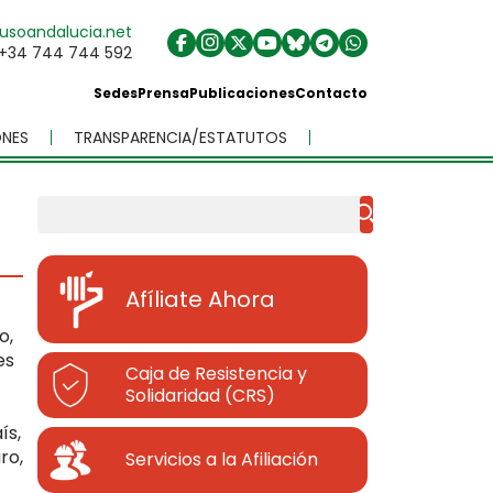
usoandalucia.net
+34 744 744 592
Sedes
Prensa
Publicaciones
Contacto
NES
TRANSPARENCIA/ESTATUTOS
Buscar
Afíliate Ahora
o,
es
Caja de Resistencia y
Solidaridad (CRS)
ís,
ro,
Servicios a la Afiliación