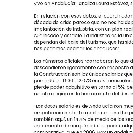
vive en Andalucía”, analiza Laura Estévez,
En relación con esos datos, el coordinado
década de crisis parece que no nos ha de
implantación de industria, con un plan re
cualificado y estable. La industria es la ún
dependan del baile del turismo, que ha sid
nos podemos dedicar los andaluces”.
Los números oficiales “corroboran lo que
descendieron ligeramente con respecto a 20
la Construcción son los únicos salarios qu
pasando de 1.936 a 2.073 euros mensuales, 
pierde poder adquisitivo en torno al 5%, pero
nuestra región es la herramienta del desarr
“Los datos salariales de Andalucía son mu
empobrecimiento. La media nacional ha per
también aquí, un 14,4% de media de los sec
únicamente de una pérdida de poder adquisi
comparativa, que en 2008. Hoy un andaluz 