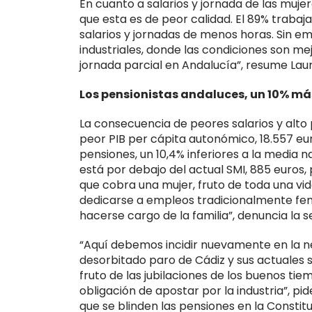
En cuanto a salarios y jornada de las muje
que esta es de peor calidad. El 89% trabaj
salarios y jornadas de menos horas. Sin e
industriales, donde las condiciones son me
jornada parcial en Andalucía”, resume Lau
Los pensionistas andaluces, un 10% má
La consecuencia de peores salarios y alto 
peor PIB per cápita autonómico, 18.557 eu
pensiones, un 10,4% inferiores a la media 
está por debajo del actual SMI, 885 euros,
que cobra una mujer, fruto de toda una vid
dedicarse a empleos tradicionalmente fe
hacerse cargo de la familia”, denuncia la 
“Aquí debemos incidir nuevamente en la ne
desorbitado paro de Cádiz y sus actuales sa
fruto de las jubilaciones de los buenos tiem
obligación de apostar por la industria”, 
que se blinden las pensiones en la Constit