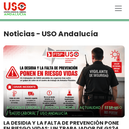
Skip to main content
Noticias - USO Andalucía
/
/
/
ACCIDENTE LABORAL
ACCIÓN SINDICAL
ACTUALIDAD
FTSP-USO
/
/
SALUD LABORAL
USO ANDALUCÍA
LA DESIDIA Y LA FALTA DE PREVENCIÓN PONE
EN RIESGO VIDAS: UN TRABAJADOR DE GS24