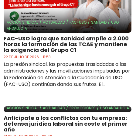
/
/
/
/
ACCIÓN SINDICAL
ACTUALIDAD
FAC-USO
SANIDAD
USO
ANDALUCÍA
FAC-USO logra que Sanidad amplíe a 2.000
horas la formación de las TCAE y mantiene
la exigencia del Grupo C1
22 DE JULIO DE 2026 - 11:53
La presión sindical, las propuestas trasladadas a las
administraciones y las movilizaciones impulsadas por
la Federación de Atención a la Ciudadanía de USO
(FAC-USO) continúan dando sus frutos. El...
/
/
/
ACCIÓN SINDICAL
ACTUALIDAD
PROMOCIONES
USO ANDALUCÍA
Anticípate a los conflictos con tu empresa:
defensa jurídica laboral sin coste el primer
año