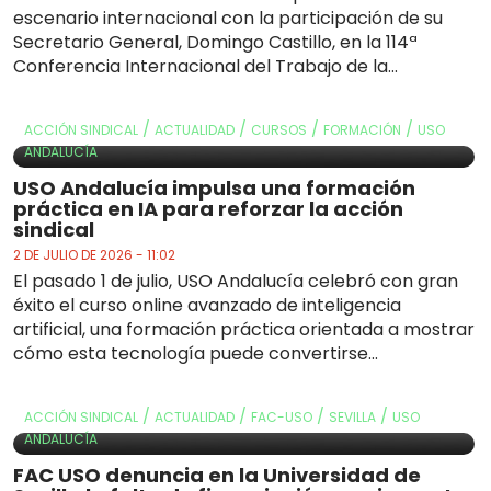
escenario internacional con la participación de su
Secretario General, Domingo Castillo, en la 114ª
Conferencia Internacional del Trabajo de la...
/
/
/
/
ACCIÓN SINDICAL
ACTUALIDAD
CURSOS
FORMACIÓN
USO
ANDALUCÍA
USO Andalucía impulsa una formación
práctica en IA para reforzar la acción
sindical
2 DE JULIO DE 2026 - 11:02
El pasado 1 de julio, USO Andalucía celebró con gran
éxito el curso online avanzado de inteligencia
artificial, una formación práctica orientada a mostrar
cómo esta tecnología puede convertirse...
/
/
/
/
ACCIÓN SINDICAL
ACTUALIDAD
FAC-USO
SEVILLA
USO
ANDALUCÍA
FAC USO denuncia en la Universidad de