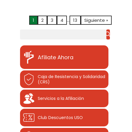
1
2
3
4
…
13
Siguiente »
Buscar
Afíliate Ahora
Caja de Resistencia y Solidaridad
(CRS)
Servicios a la Afiliación
Club Descuentos
USO