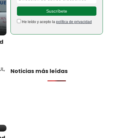
He leído y acepto la
política de privacidad
ad
L,
Noticias más leídas
ad