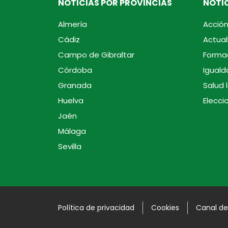
NOTICIAS POR PROVINCIAS
NOTIC
Almería
Acción
Cádiz
Actual
Campo de Gibraltar
Forma
Córdoba
Iguald
Granada
Salud 
Huelva
Elecci
Jaén
Málaga
Sevilla
Política de privacidad
Cookies
Canal de