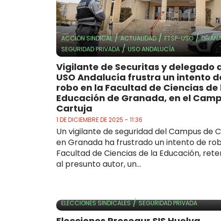
/
/
/
ACCIÓN SINDICAL
ACTUALIDAD
FTSP-USO
GRAN
/
SEGURIDAD PRIVADA
USO ANDALUCÍA
Vigilante de Securitas y delegado 
USO Andalucía frustra un intento d
robo en la Facultad de Ciencias de 
Educación de Granada, en el Cam
Cartuja
1 DE DICIEMBRE DE 2025 - 11:36
Un vigilante de seguridad del Campus de C
en Granada ha frustrado un intento de rob
Facultad de Ciencias de la Educación, ret
al presunto autor, un...
/
ELECCIONES SINDICALES
SEGURIDAD PRIVADA
Elecciones Prosegur SIS Huelva