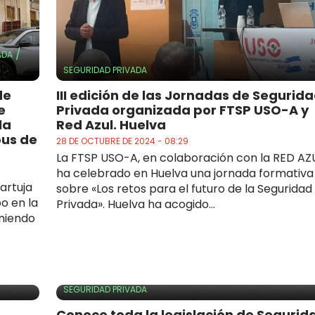
/
ADA
SEGURIDAD PRIVADA
de
III edición de las Jornadas de Segurid
e
Privada organizada por FTSP USO-A y
la
Red Azul. Huelva
pus de
28 DE OCTUBRE DE 2024 - 08:29
La FTSP USO-A, en colaboración con la RED AZU
ha celebrado en Huelva una jornada formativa
artuja
sobre «Los retos para el futuro de la Seguridad
o en la
Privada». Huelva ha acogido...
eniendo
SEGURIDAD PRIVADA
Conoce toda la legislación de Segurid