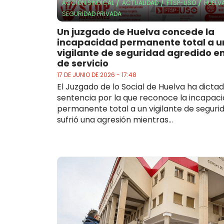
/
/
/
ACCIÓN SINDICAL
ACTUALIDAD
FTSP-USO
HUELV
SEGURIDAD PRIVADA
Un juzgado de Huelva concede la
incapacidad permanente total a u
vigilante de seguridad agredido e
de servicio
17 DE JUNIO DE 2026 - 17:48
El Juzgado de lo Social de Huelva ha dicta
sentencia por la que reconoce la incapac
permanente total a un vigilante de seguri
sufrió una agresión mientras...