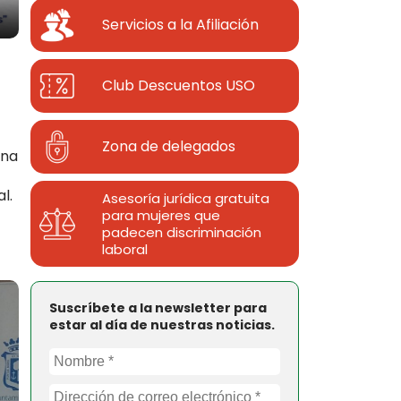
Servicios a la Afiliación
Club Descuentos
USO
Zona de delegados
una
l.
Asesoría jurídica gratuita
para mujeres que
padecen discriminación
laboral
Suscríbete a la newsletter para
estar al día de nuestras noticias.