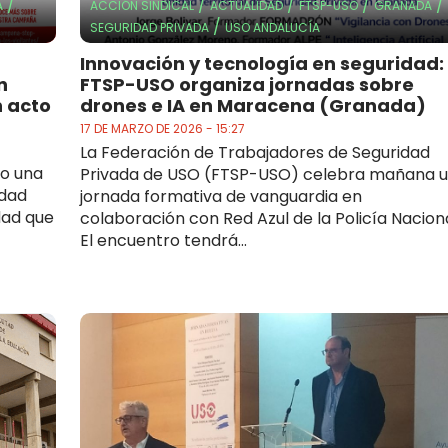
/
/
/
/
/
A
ACCIÓN SINDICAL
ACTUALIDAD
FTSP-USO
GRANADA
/
SEGURIDAD PRIVADA
USO ANDALUCÍA
Innovación y tecnología en seguridad:
n
FTSP-USO organiza jornadas sobre
n acto
drones e IA en Maracena (Granada)
17 DE MARZO DE 2026 - 15:27
La Federación de Trabajadores de Seguridad
do una
Privada de USO (FTSP-USO) celebra mañana 
idad
jornada formativa de vanguardia en
dad que
colaboración con Red Azul de la Policía Naciona
El encuentro tendrá...