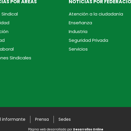
IAS POR ÁREAS
NOTICIAS POR FEDERACI
 Sindical
Atención a la ciudadanía
idad
Enseñanza
ción
Industria
ad
Seguridad Privada
laboral
Servicios
ones Sindicales
l informante
Prensa
Sedes
Página web desarrollada por
Desarrollos Online