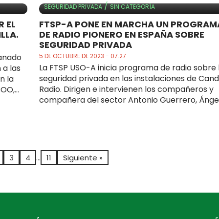
/
SEGURIDAD PRIVADA
SIN CATEGORÍA
R EL
FTSP-A PONE EN MARCHA UN PROGRAM
LLA.
DE RADIO PIONERO EN ESPAÑA SOBRE
SEGURIDAD PRIVADA
ganado
5 DE OCTUBRE DE 2023 - 07:27
La FTSP USO-A inicia programa de radio sobre 
 a las
seguridad privada en las instalaciones de Candi
n la
Radio. Dirigen e intervienen los compañeros y
O,...
compañera del sector Antonio Guerrero, Ángel.
3
4
…
11
Siguiente »