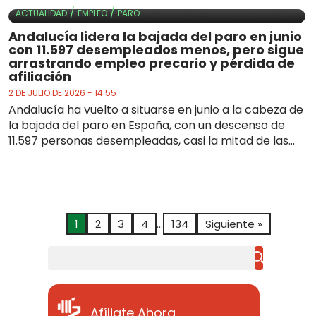
/
/
ACTUALIDAD
EMPLEO
PARO
Andalucía lidera la bajada del paro en junio
con 11.597 desempleados menos, pero sigue
arrastrando empleo precario y pérdida de
afiliación
2 DE JULIO DE 2026 - 14:55
Andalucía ha vuelto a situarse en junio a la cabeza de
la bajada del paro en España, con un descenso de
11.597 personas desempleadas, casi la mitad de las...
1
2
3
4
…
134
Siguiente »
Buscar
Afíliate Ahora