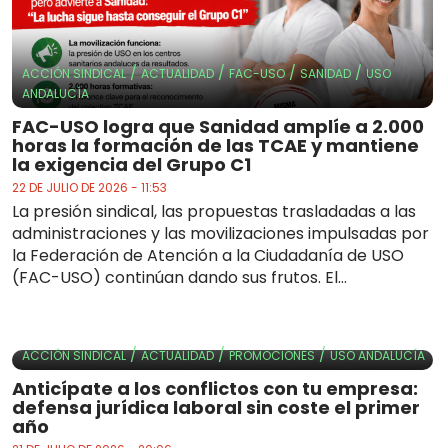
/
/
/
/
ACCIÓN SINDICAL
ACTUALIDAD
FAC-USO
SANIDAD
USO
ANDALUCÍA
FAC-USO logra que Sanidad amplíe a 2.000
horas la formación de las TCAE y mantiene
la exigencia del Grupo C1
22 DE JULIO DE 2026 - 11:53
La presión sindical, las propuestas trasladadas a las
administraciones y las movilizaciones impulsadas por
la Federación de Atención a la Ciudadanía de USO
(FAC-USO) continúan dando sus frutos. El...
/
/
/
ACCIÓN SINDICAL
ACTUALIDAD
PROMOCIONES
USO ANDALUCÍA
Anticípate a los conflictos con tu empresa:
defensa jurídica laboral sin coste el primer
año