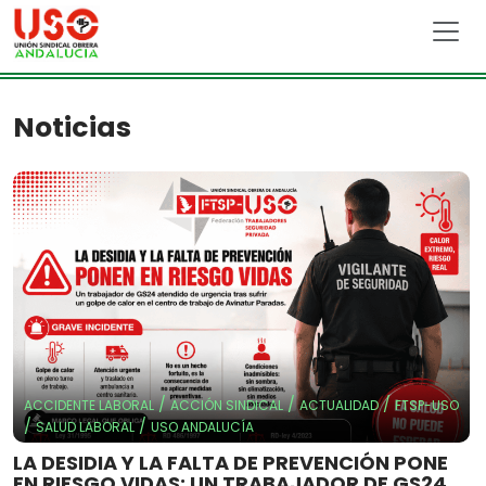
Skip to main content
Noticias
/
/
/
ACCIDENTE LABORAL
ACCIÓN SINDICAL
ACTUALIDAD
FTSP-USO
/
/
SALUD LABORAL
USO ANDALUCÍA
LA DESIDIA Y LA FALTA DE PREVENCIÓN PONE
EN RIESGO VIDAS: UN TRABAJADOR DE GS24