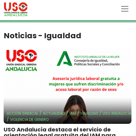
Skip to main content
Noticias - Igualdad
/
/
/
/
ACCIÓN SINDICAL
ACTUALIDAD
IAM
IGUALDAD
USO ANDALUCÍA
/
VIOLENCIA DE GENERO
USO Andalucía destaca el servicio de
orientación legal gratuita del IAM para