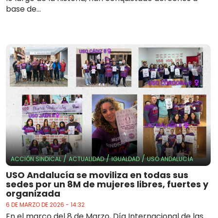
base de...
/
/
/
ACCIÓN SINDICAL
ACTUALIDAD
IGUALDAD
USO ANDALUCÍA
USO Andalucía se moviliza en todas sus
sedes por un 8M de mujeres libres, fuertes y
organizada
6 DE MARZO DE 2026 - 14:32
En el marco del 8 de Marzo, Día Internacional de las