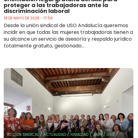
proteger a las trabajadoras ante la
discriminación laboral
19 DE MAYO DE 2026 - 17:59
Desde la unión sindical de USO Andalucía queremos
incidir en que todas las mujeres trabajadoras tienen a
su alcance un servicio de asesoría y respaldo jurídico
totalmente gratuito, gestionado...
/
/
/
/
ACCIÓN SINDICAL
ACTUALIDAD
IGUALDAD
JAÉN
USO