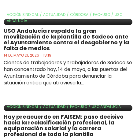
/
/
/
/
ACCIÓN SINDICAL
ACTUALIDAD
CÓRDOBA
FAC-USO
USO
ANDALUCÍA
USO Andalucía respalda la gran
movilización de la plantilla de Sadeco ante
el Ayuntamiento contra el desgobierno y la
falta de medios
14 DE MAYO DE 2026 - 18:19
Cientos de trabajadores y trabajadoras de Sadeco se
han concentrado hoy, 14 de mayo, a las puertas del
Ayuntamiento de Córdoba para denunciar la
situación critica que atraviesa la...
/
/
/
ACCIÓN SINDICAL
ACTUALIDAD
FAC-USO
USO ANDALUCÍA
Hay preacuerdo en FAISEM: paso decisivo
hacia la reclasificación profesional, la
equiparación salarial y la carrera
profesional de toda la plantilla