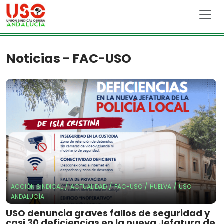
Skip to main content
Noticias - FAC-USO
/
/
/
/
ACCIÓN SINDICAL
ACTUALIDAD
FAC-USO
HUELVA
USO
ANDALUCÍA
USO denuncia graves fallos de seguridad y
casi 30 deficiencias en la nueva Jefatura de