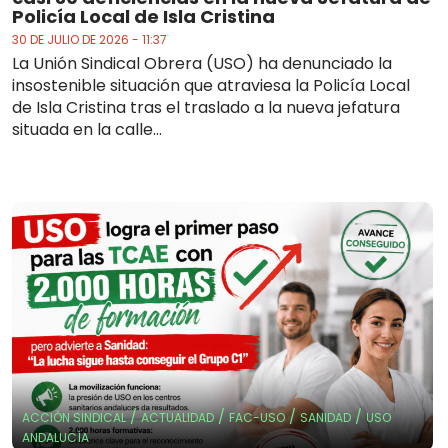
Policía Local de Isla Cristina
30 DE JULIO DE 2026 - 11:37
La Unión Sindical Obrera (USO) ha denunciado la
insostenible situación que atraviesa la Policía Local
de Isla Cristina tras el traslado a la nueva jefatura
situada en la calle...
/
/
/
/
ACCIÓN SINDICAL
ACTUALIDAD
FAC-USO
SANIDAD
USO
ANDALUCÍA