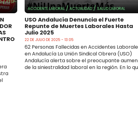
/
D
FTSP-
/
/
ACCIDENTE LABORAL
ACTUALIDAD
SALUD LABORAL
ÓN
USO Andalucía Denuncia el Fuerte
ADOR
Repunte de Muertes Laborales Hasta
AS
Julio 2025
ENTRO
22 DE JULIO DE 2025 - 13:05
62 Personas Fallecidas en Accidentes Laborale
en Andalucía La Unión Sindical Obrera (USO)
Andalucía alerta sobre el preocupante aumen
era
de la siniestralidad laboral en la región. En lo que
stra
el