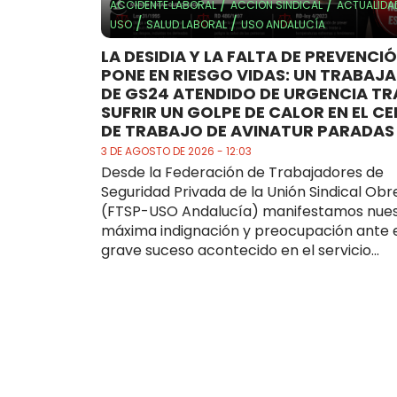
/
/
ACCIDENTE LABORAL
ACCIÓN SINDICAL
ACTUALIDA
/
/
USO
SALUD LABORAL
USO ANDALUCÍA
LA DESIDIA Y LA FALTA DE PREVENCI
PONE EN RIESGO VIDAS: UN TRABAJ
DE GS24 ATENDIDO DE URGENCIA TR
SUFRIR UN GOLPE DE CALOR EN EL C
DE TRABAJO DE AVINATUR PARADAS
3 DE AGOSTO DE 2026 - 12:03
Desde la Federación de Trabajadores de
Seguridad Privada de la Unión Sindical Obr
(FTSP-USO Andalucía) manifestamos nue
máxima indignación y preocupación ante 
grave suceso acontecido en el servicio...