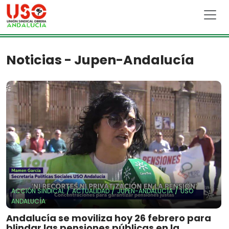
Skip to main content
Noticias - Jupen-Andalucía
/
/
/
ACCIÓN SINDICAL
ACTUALIDAD
JUPEN-ANDALUCÍA
USO
ANDALUCÍA
Andalucía se moviliza hoy 26 febrero para
blindar las pensiones públicas en la