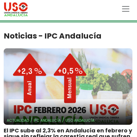
Skip to main content
Noticias - IPC Andalucía
/
/
ACTUALIDAD
IPC ANDALUCÍA
USO ANDALUCÍA
El IPC sube al 2,3% en Andalucía en febrero y
sigue sin reflejar la carestía real que sufren