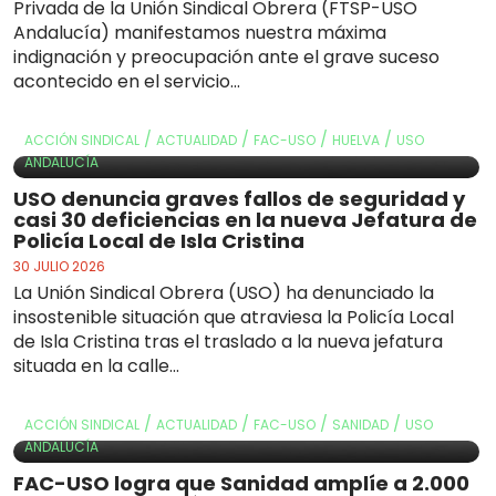
Privada de la Unión Sindical Obrera (FTSP-USO
Andalucía) manifestamos nuestra máxima
indignación y preocupación ante el grave suceso
acontecido en el servicio...
/
/
/
/
ACCIÓN SINDICAL
ACTUALIDAD
FAC-USO
HUELVA
USO
ANDALUCÍA
USO denuncia graves fallos de seguridad y
casi 30 deficiencias en la nueva Jefatura de
Policía Local de Isla Cristina
30 JULIO 2026
La Unión Sindical Obrera (USO) ha denunciado la
insostenible situación que atraviesa la Policía Local
de Isla Cristina tras el traslado a la nueva jefatura
situada en la calle...
/
/
/
/
ACCIÓN SINDICAL
ACTUALIDAD
FAC-USO
SANIDAD
USO
ANDALUCÍA
FAC-USO logra que Sanidad amplíe a 2.000