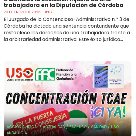
trabajadora en la Diputación de Córdoba
20 DE ENERO DE 2026 - 11:07
El Juzgado de lo Contencioso-Administrativo n.º 3 de
Córdoba ha dictado una sentencia contundente que
restablece los derechos de una trabajadora frente a
la arbitrariedad administrativa. Este éxito jurídico...
/
/
/
/
ACCIÓN SINDICAL
ACTUALIDAD
FAC-USO
SANIDAD
USO
ANDALUCÍA