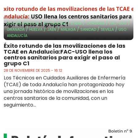
/
/
/
/
/
ACCIÓN SINDICAL
ACTUALIDAD
CÁDIZ
CÓRDOBA
FAC-USO
/
/
/
/
/
/
GRANADA
HUELVA
JAÉN
MÁLAGA
SANIDAD
SEVILLA
USO
ANDALUCÍA
Éxito rotundo de las movilizaciones de las
TCAE en Andalucía:FAC-USO llena los
centros sanitarios para exigir el paso al
grupo C1
28 DE NOVIEMBRE DE 2025 - 16:12
Los Técnicos en Cuidados Auxiliares de Enfermería
(TCAE) de toda Andalucía han protagonizado hoy
una jornada histórica de movilizaciones en los
centros sanitarios de la comunidad, con un
seguimiento...