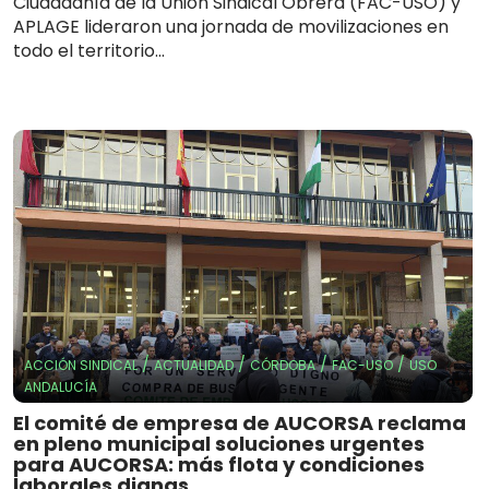
Ciudadanía de la Unión Sindical Obrera (FAC-USO) y
APLAGE lideraron una jornada de movilizaciones en
todo el territorio...
/
/
/
/
ACCIÓN SINDICAL
ACTUALIDAD
CÓRDOBA
FAC-USO
USO
ANDALUCÍA
El comité de empresa de AUCORSA reclama
en pleno municipal soluciones urgentes
para AUCORSA: más flota y condiciones
laborales dignas