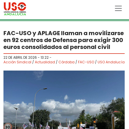
Skip to main content
FAC-USO y APLAGE llaman a movilizarse
en 92 centros de Defensa para exigir 300
euros consolidados al personal civil
22 DE ABRIL DE 2026 - 13:22
-
Acción Sindical
/
Actualidad
/
Córdoba
/
FAC-USO
/
USO Andalucía