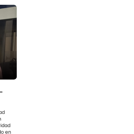
n-
ad
n
ridad
do en