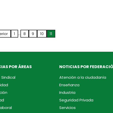
erior
1
…
8
9
10
11
IAS POR ÁREAS
NOTICIAS POR FEDERACI
 Sindical
Atención a la ciudadanía
idad
Enseñanza
ción
Industria
ad
Seguridad Privada
laboral
Servicios