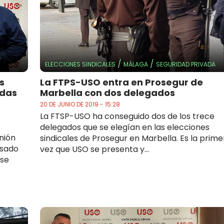
/
/
ELECCIONES SINDICALES
MÁLAGA
SEGURIDAD PRIVADA
s
La FTPS-USO entra en Prosegur de
odas
Marbella con dos delegados
20 DE JUNIO DE 2019 - 15:28
La FTSP-USO ha conseguido dos de los trece
delegados que se elegían en las elecciones
nión
sindicales de Prosegur en Marbella. Es la prime
asado
vez que USO se presenta y...
 se