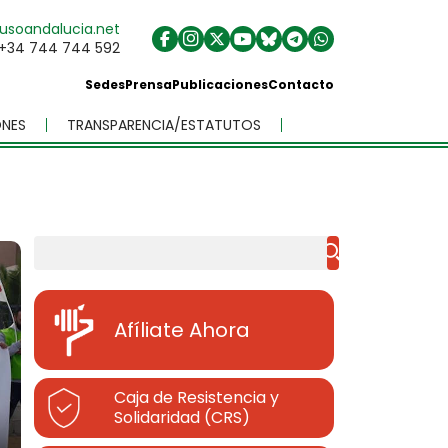
usoandalucia.net
+34 744 744 592
Sedes
Prensa
Publicaciones
Contacto
NES
TRANSPARENCIA/ESTATUTOS
Buscar
Afíliate Ahora
Caja de Resistencia y
Solidaridad (CRS)