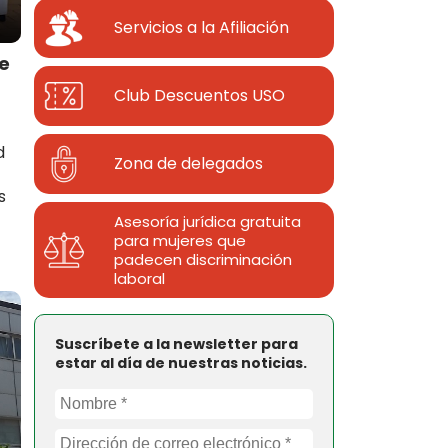
Servicios a la Afiliación
e
Club Descuentos
USO
d
Zona de delegados
s
Asesoría jurídica gratuita
para mujeres que
padecen discriminación
laboral
Suscríbete a la newsletter para
estar al día de nuestras noticias.