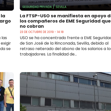
/
SEGURIDAD PRIVADA
SEVILLA
 la
La FTSP-USO se manifiesta en apoyo d
cargo
los compañeros de EME Seguridad que
no cobran
23 DE OCTUBRE DE 2019 - 14:18
 las
USO se ha concentrado frente a EME Segurida
exigir
de San José de la Rinconada, Sevilla, debido al
ada se
retraso reiterado del abono de los salarios a lo
trabajadores. La finalidad de...