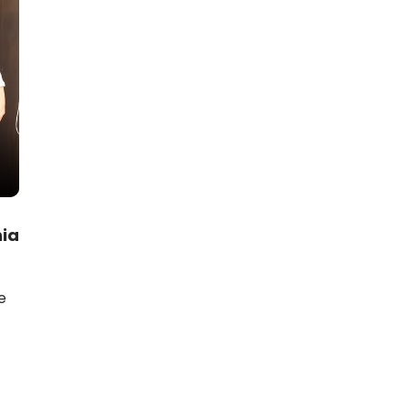
nia
e