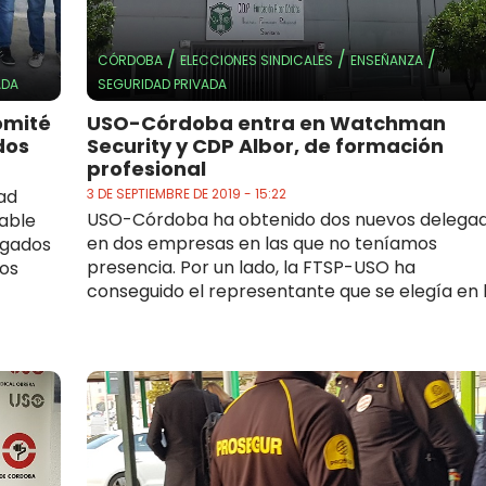
/
/
/
CÓRDOBA
ELECCIONES SINDICALES
ENSEÑANZA
ADA
SEGURIDAD PRIVADA
omité
USO-Córdoba entra en Watchman
dos
Security y CDP Albor, de formación
profesional
ad
3 DE SEPTIEMBRE DE 2019 - 15:22
USO-Córdoba ha obtenido dos nuevos delega
able
en dos empresas en las que no teníamos
egados
presencia. Por un lado, la FTSP-USO ha
ios
conseguido el representante que se elegía en la