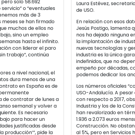
, pero solo 58.692
Laura Estévez, secretari
o servicio” o “eventuales
de USO.
“Tenemos más de 3
is meses se han firmado
En relación con esos dat
 que muchos de ellos no
Jesús Postigo, lamenta q
bajo, sino un empleo
nos ha dejado ninguna e
manas hasta el infinito.
la implantación de indust
ción con liderar el paro
nuevas tecnologías y gen
in trabajo”, continúa
industria es la única gar
indefinidos, que no depen
empeño por décadas, como
res a nivel nacional, el
podemos dedicar los and
ratos dura menos de una
ontrato en España es de
Los números oficiales “
n permanente
USO-Andalucía. A pesar 
a de contratar de lunes a
con respecto a 2017, obse
canso semanal y volver a
Industria y los de la Con
iguiente. Es necesario
han revalorizado en tér
abajo para hacer un
1.936 a 2.073 euros mensu
dades justificadas desde
Construcción. No obstant
a producción’”, pide la
al 5%, pero en Servicios ha