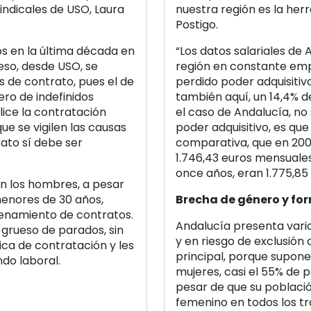
indicales de USO, Laura
nuestra región es la her
Postigo.
s en la última década en
“Los datos salariales de
eso, desde USO, se
región en constante emp
s de contrato, pues el de
perdido poder adquisitivo
ero de indefinidos
también aquí, un 14,4% d
ice la contratación
el caso de Andalucía, no
ue se vigilen las causas
poder adquisitivo, es que
ato sí debe ser
comparativa, que en 200
1.746,43 euros mensuales
once años, eran 1.775,85 
en los hombres, a pesar
menores de 30 años,
Brecha de género y fo
enamiento de contratos.
Andalucía presenta vari
grueso de parados, sin
y en riesgo de exclusión
ca de contratación y les
principal, porque supone
do laboral.
mujeres, casi el 55% de 
pesar de que su poblaci
femenino en todos los t