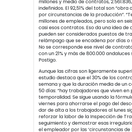
millones y medio de contratos, 2.561.836
indefinidos. El 92,51% del total son “obra 
por circunstancias de la producción”. 
millones de empleados, pero solo en se
casi esos contratos. Eso da una idea de
pueden ser considerados puestos de tra
relámpago que se encadena por días o se
No se corresponde ese nivel de contrata
con un 21% y más de 800.000 andaluces s
Postigo.
Aunque las cifras son ligeramente superio
estudio destaca que el 30% de los cont
semana y que la duración media de un c
50 días: “hay trabajadores que viven e
temporalidad. Se sigue usando la fórmul
viernes para ahorrarse el pago del des
dar de alta a los trabajadores al lunes s
reforzar la labor de la Inspección de Tr
seguimiento y demostrar esas irregulari
el empleador por las ‘circunstancias de l