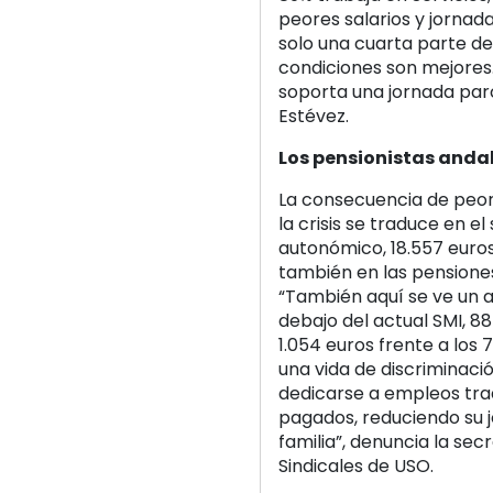
peores salarios y jornad
solo una cuarta parte de 
condiciones son mejores.
soporta una jornada parc
Estévez.
Los pensionistas anda
La consecuencia de peore
la crisis se traduce en e
autonómico, 18.557 euros
también en las pensiones,
“También aquí se ve un 
debajo del actual SMI, 8
1.054 euros frente a los
una vida de discriminaci
dedicarse a empleos tra
pagados, reduciendo su 
familia”, denuncia la se
Sindicales de USO.