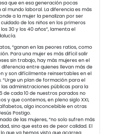
esa que en esa generación pocas
al mundo laboral. La diferencia es más
nde a la mujer la penalizan por ser
cuidado de los niños en los primeros
 los 30 y los 40 años”, lamenta el
alucía.
tos, “ganan en las peores ratios, como
ión. Para una mujer es más difícil salir
eses sin trabajo, hay más mujeres en el
 diferencia entre quienes llevan más de
n y son difícilmente reinsertables en el
. “Urge un plan de formación para el
las administraciones públicas para la
 6 de cada 10 de nuestros parados no
cos y que contemos, en pleno siglo XXI,
lfabetos, algo inconcebible en otras
esús Postigo.
rnada de las mujeres, “no solo sufren más
ad, sino que esta es de peor calidad. El
, lo que ya hemos visto que acarrea