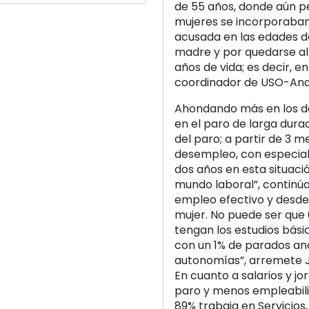
de 55 años, donde aún p
mujeres se incorporaban 
acusada en las edades do
madre y por quedarse al 
años de vida; es decir, en
coordinador de USO-And
Ahondando más en los da
en el paro de larga durac
del paro; a partir de 3 m
desempleo, con especial
dos años en esta situació
mundo laboral”, continúa
empleo efectivo y desde 
mujer. No puede ser que
tengan los estudios bási
con un 1% de parados ana
autonomías”, arremete J
En cuanto a salarios y jo
paro y menos empleabilid
89% trabaja en Servicios