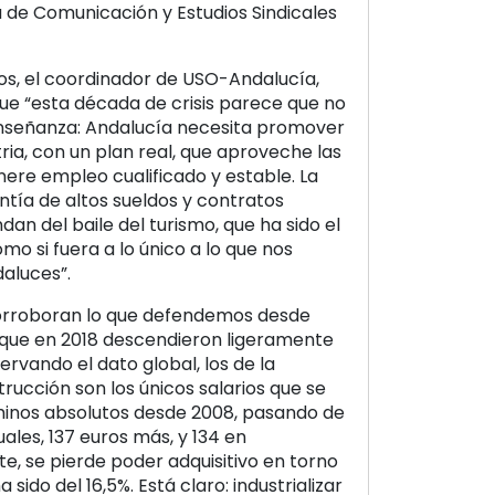
a de Comunicación y Estudios Sindicales
os, el coordinador de USO-Andalucía,
ue “esta década de crisis parece que no
nseñanza: Andalucía necesita promover
ria, con un plan real, que aproveche las
ere empleo cualificado y estable. La
antía de altos sueldos y contratos
dan del baile del turismo, que ha sido el
 si fuera a lo único a lo que nos
aluces”.
corroboran lo que defendemos desde
que en 2018 descendieron ligeramente
rvando el dato global, los de la
strucción son los únicos salarios que se
minos absolutos desde 2008, pasando de
ales, 137 euros más, y 134 en
e, se pierde poder adquisitivo en torno
 sido del 16,5%. Está claro: industrializar