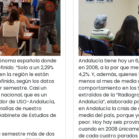
tónoma española donde
Andalucía tiene hoy un 6
inido. “Solo a un 2,29%
en 2008, a la par que m
n la región le están
4,2%. Y, además, quienes
finido, según los datos
menos al mes de media c
r semestre. Casi un
comportamiento en los Se
a nacional, que es un
extraídos de la “Radiogr
ador de USO-Andalucía,
Andalucía”, elaborada po
malías de nuestro
en Andalucía la crisis d
Gabinete de Estudios de
media del país, porque y
peor. Hoy hay seis provi
cuando en 2008 únicame
te semestre más de dos
de cada cuatro parados e