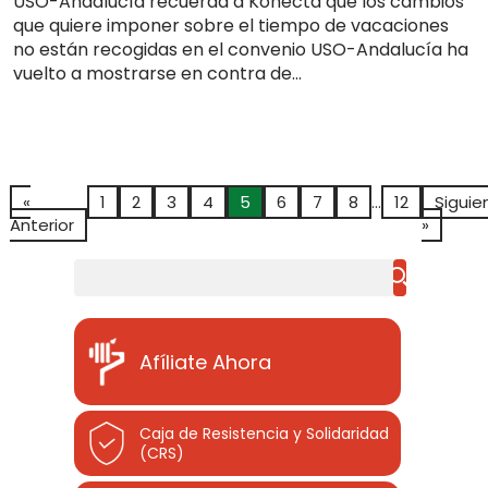
USO-Andalucía recuerda a Konecta que los cambios
que quiere imponer sobre el tiempo de vacaciones
no están recogidas en el convenio USO-Andalucía ha
vuelto a mostrarse en contra de...
«
1
2
3
4
5
6
7
8
…
12
Siguie
Anterior
»
Buscar
Afíliate Ahora
Caja de Resistencia y Solidaridad
(CRS)