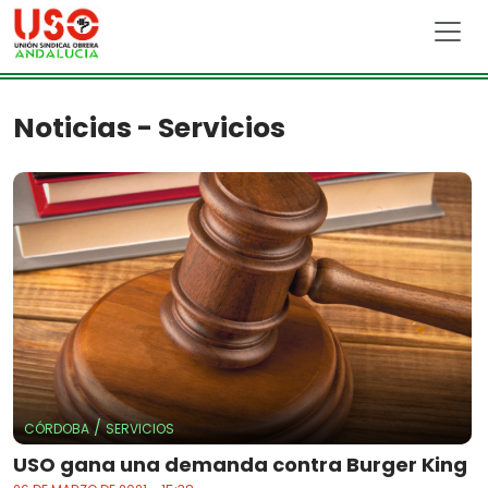
Skip to main content
Noticias - Servicios
/
CÓRDOBA
SERVICIOS
USO gana una demanda contra Burger King