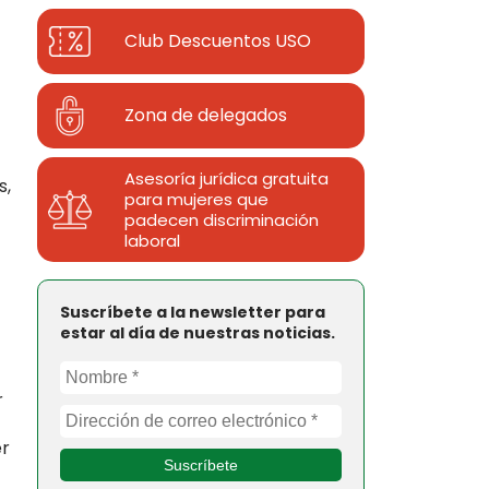
Club Descuentos
USO
Zona de delegados
Asesoría jurídica gratuita
s,
para mujeres que
padecen discriminación
laboral
Suscríbete a la newsletter para
estar al día de nuestras noticias.
r
er