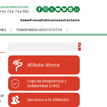
usoandalucia.net
+34 744 744 592
Sedes
Prensa
Publicaciones
Contacto
NES
TRANSPARENCIA/ESTATUTOS
Buscar
Afíliate Ahora
Caja de Resistencia y
Solidaridad (CRS)
el
Servicios a la Afiliación
s