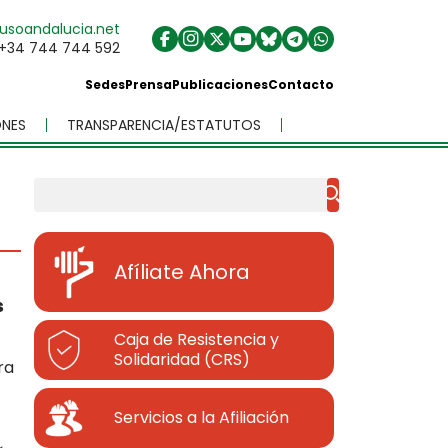
usoandalucia.net
+34 744 744 592
Sedes
Prensa
Publicaciones
Contacto
NES
TRANSPARENCIA/ESTATUTOS
Buscar
Afíliate Ahora
s
Caja de Resistencia y
Solidaridad (CRS)
ra
Servicios a la Afiliación