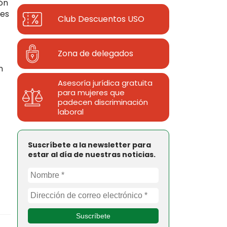
ión
res
Club Descuentos
USO
Zona de delegados
n
Asesoría jurídica gratuita
para mujeres que
padecen discriminación
laboral
Suscríbete a la newsletter para
estar al día de nuestras noticias.