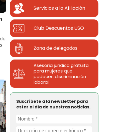
Servicios a la Afiliación
n
Club Descuentos
USO
 de
o
Zona de delegados
Asesoría jurídica gratuita
para mujeres que
padecen discriminación
laboral
Suscríbete a la newsletter para
estar al día de nuestras noticias.