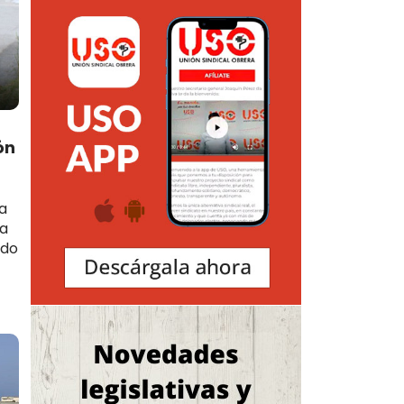
ón
a
za
ldo