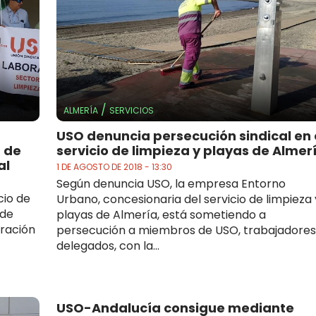
/
ALMERÍA
SERVICIOS
USO denuncia persecución sindical en 
a de
servicio de limpieza y playas de Almer
al
1 DE AGOSTO DE 2018 - 13:30
Según denuncia USO, la empresa Entorno
cio de
Urbano, concesionaria del servicio de limpieza 
 de
playas de Almería, está sometiendo a
ración
persecución a miembros de USO, trabajadores
delegados, con la...
USO-Andalucía consigue mediante