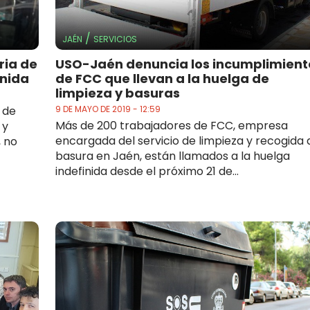
/
JAÉN
SERVICIOS
ria de
USO-Jaén denuncia los incumplimient
inida
de FCC que llevan a la huelga de
limpieza y basuras
 de
9 DE MAYO DE 2019 - 12:59
Más de 200 trabajadores de FCC, empresa
 y
encargada del servicio de limpieza y recogida 
, no
basura en Jaén, están llamados a la huelga
indefinida desde el próximo 21 de...