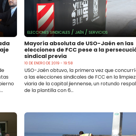
/
/
ELECCIONES SINDICALES
JAÉN
SERVICIOS
nada
Mayoría absoluta de USO-Jaén en las
aje
elecciones de FCC pese a la persecuci
sindical previa
10 DE ENERO DE 2019 - 19:58
de
USO-Jaén obtuvo, la primera vez que concurrí
stas
a las elecciones sindicales de FCC en la limpie
bierno
viaria de la capital jiennense, un rotundo respa
..
de la plantilla con 6...