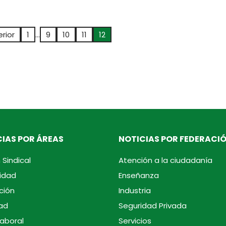
erior
1
…
9
10
11
12
IAS POR ÁREAS
NOTICIAS POR FEDERACI
 Sindical
Atención a la ciudadanía
idad
Enseñanza
ción
Industria
ad
Seguridad Privada
laboral
Servicios