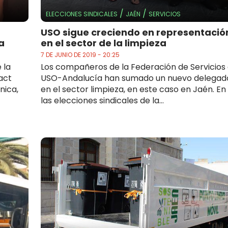
/
/
ELECCIONES SINDICALES
JAÉN
SERVICIOS
USO sigue creciendo en representació
a
en el sector de la limpieza
7 DE JUNIO DE 2019 - 20:25
 la
Los compañeros de la Federación de Servicios
act
USO-Andalucía han sumado un nuevo delegad
nica,
en el sector limpieza, en este caso en Jaén. En
las elecciones sindicales de la...