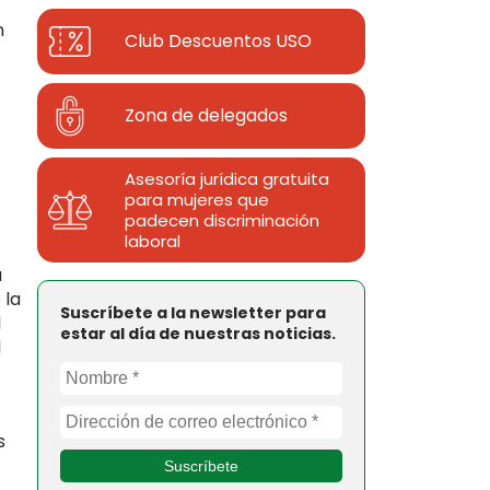
n
Club Descuentos
USO
Zona de delegados
Asesoría jurídica gratuita
para mujeres que
padecen discriminación
laboral
a
 la
Suscríbete a la newsletter para
l
estar al día de nuestras noticias.
l
s