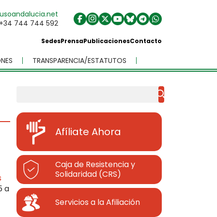
usoandalucia.net
+34 744 744 592
Sedes
Prensa
Publicaciones
Contacto
NES
TRANSPARENCIA/ESTATUTOS
Buscar
Afíliate Ahora
Caja de Resistencia y
Solidaridad (CRS)
s
5 a
Servicios a la Afiliación