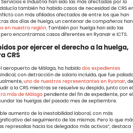
Servicios e Industria han sido las más afectadas por la
 Andalucía también ha habido casos de necesidad de CRS e
onflicto con más afiliados afectados de entre los que han
, tras dos días de huelga, un centenar de compañeros han
os en nuestra región
. También por huelga han sido las
 pero encontramos casos diferentes en Ryanair e ICTS.
idos por ejercer el derecho a la huelga,
ra CRS
el aeropuerto de Málaga, ha habido
dos expedientes
ndical, con detracción de salario incluida, que fue paliad
gualmente,
uno de nuestros representantes en Ryanair
, de
ir a la CRS mientras se resuelve su despido, junto con e
tra más de Málaga
pendiente del fin de expediente, por e
cundar las huelgas del pasado mes de septiembre.
le aumento de la inestabilidad laboral, con más
nificativo del seguimiento de las mismas. Pero lo que má
s represalias hacia los delegados más activos”, destaca