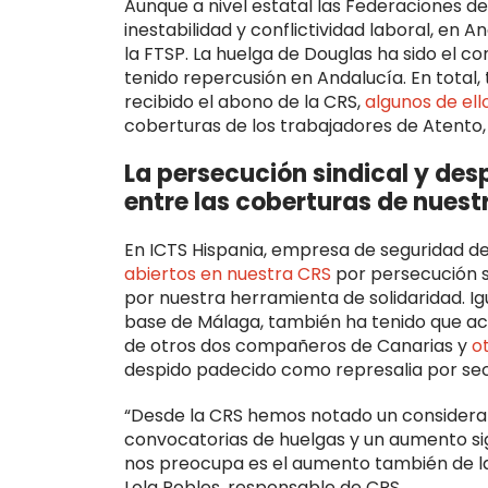
Aunque a nivel estatal las Federaciones de 
inestabilidad y conflictividad laboral, en
la FTSP. La huelga de Douglas ha sido el c
tenido repercusión en Andalucía. En total
recibido el abono de la CRS,
algunos de ell
coberturas de los trabajadores de Atento,
La persecución sindical y desp
entre las coberturas de nuest
En ICTS Hispania, empresa de seguridad d
abiertos en nuestra CRS
por persecución si
por nuestra herramienta de solidaridad. I
base de Málaga, también ha tenido que acud
de otros dos compañeros de Canarias y
o
despido padecido como represalia por se
“Desde la CRS hemos notado un considerab
convocatorias de huelgas y un aumento sig
nos preocupa es el aumento también de la
Lola Robles, responsable de CRS.