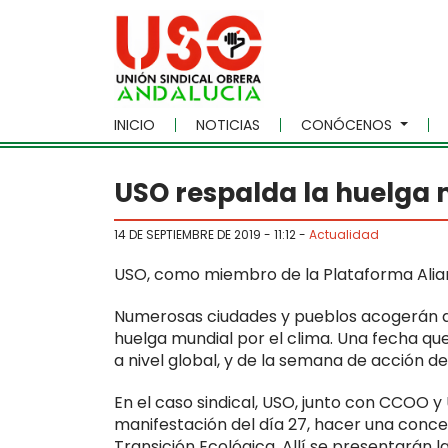
Skip to main content
INICIO
NOTICIAS
CONÓCENOS
USO respalda la huelga 
14 DE SEPTIEMBRE DE 2019 - 11:12
-
Actualidad
USO, como miembro de la Plataforma Alianz
Numerosas ciudades y pueblos acogerán di
huelga mundial por el clima. Una fecha que
a nivel global, y de la semana de acción 
En el caso sindical, USO, junto con CCOO 
manifestación del día 27, hacer una concent
Transición Ecológica. Allí se presentarán 