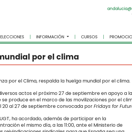
andalucia@
ELECCIONES
INFORMACIÓN
CURSOS
PROMOCIO
mundial por el clima
a por el Clima, respalda la huelga mundial por el clima.
versos actos el próximo 27 de septiembre en apoyo a l
 se produce en el marco de las movilizaciones por el clim
del 20 al 27 de septiembre convocada por
Fridays for Futu
y UGT, ha acordado, además de participar en la
ración el mismo día, a las 11:00, ante el Ministerio de
las reivindicaciones sindicales para que España sea una