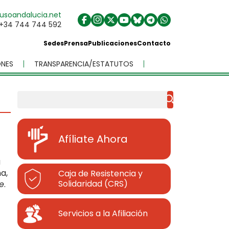
usoandalucia.net
+34 744 744 592
Sedes
Prensa
Publicaciones
Contacto
NES
TRANSPARENCIA/ESTATUTOS
Buscar
Afíliate Ahora
a
a,
Caja de Resistencia y
Solidaridad (CRS)
re
.
Servicios a la Afiliación