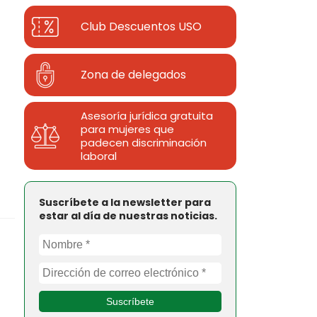
Club Descuentos
USO
Zona de delegados
Asesoría jurídica gratuita
para mujeres que
padecen discriminación
laboral
Suscríbete a la newsletter para
estar al día de nuestras noticias.