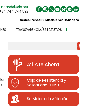
usoandalucia.net
+34 744 744 592
Sedes
Prensa
Publicaciones
Contacto
NES
TRANSPARENCIA/ESTATUTOS
Buscar
Afíliate Ahora
la.
Caja de Resistencia y
de
Solidaridad (CRS)
Servicios a la Afiliación