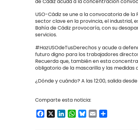
de Cádiz acuda a la concentración convoc
USO-Cádiz se une a la convocatoria de la P
sector clave en la provincia, el industrial, e
Bahía de Cádiz provocaría, con su desapar
servicios.
#HazUSOdeTusDerechos y acude a defende
futuro digno para los trabajadores directo
Recuerda que, también en esta concentrac
obligatorio de la mascarilla y las medidas 
¿Dónde y cuándo? A las 12:00, salida desde
Comparte esta noticia:
Facebook
X
LinkedIn
WhatsApp
Bluesky
Email
Compartir