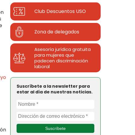
Club Descuentos
USO
ón
s
e
Zona de delegados
Asesoría jurídica gratuita
para mujeres que
padecen discriminación
laboral
ayo
Suscríbete a la newsletter para
estar al día de nuestras noticias.
ión