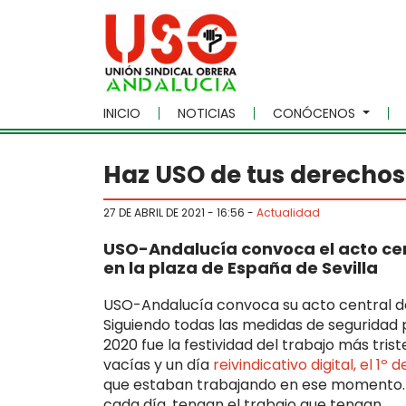
Skip to main content
INICIO
NOTICIAS
CONÓCENOS
Haz USO de tus derechos: 
27 DE ABRIL DE 2021 - 16:56
-
Actualidad
USO-Andalucía convoca el acto centr
en la plaza de España de Sevilla
USO-Andalucía convoca su acto central del 
Siguiendo todas las medidas de seguridad po
2020 fue la festividad del trabajo más tri
vacías y un día
reivindicativo digital, el 1º
que estaban trabajando en ese momento. E
cada día, tengan el trabajo que tengan.