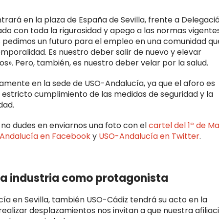
rará en la plaza de España de Sevilla, frente a Delegaci
ado con toda la rigurosidad y apego a las normas vigente
as pedimos un futuro para el empleo en una comunidad qu
temporalidad. Es nuestro deber salir de nuevo y elevar
». Pero, también, es nuestro deber velar por la salud.
viamente en la sede de USO-Andalucía, ya que el aforo es
el estricto cumplimiento de las medidas de seguridad y la
dad.
, no dudes en enviarnos una foto con el
cartel del 1º de M
Andalucía en Facebook
y
USO-Andalucía en Twitter
.
la industria como protagonista
ía en Sevilla, también USO-Cádiz tendrá su acto en la
realizar desplazamientos nos invitan a que nuestra afiliac