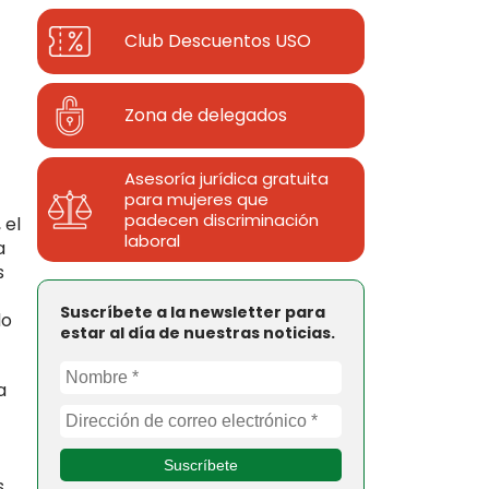
Club Descuentos
USO
Zona de delegados
Asesoría jurídica gratuita
para mujeres que
padecen discriminación
 el
laboral
a
s
Suscríbete a la newsletter para
do
estar al día de nuestras noticias.
a
s