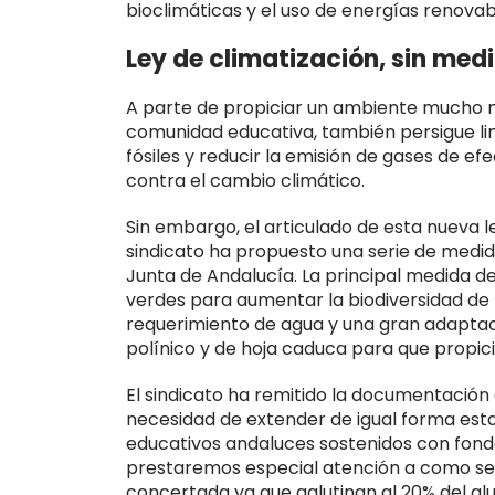
bioclimáticas y el uso de energías renovab
Ley de climatización, sin med
A parte de propiciar un ambiente mucho má
comunidad educativa, también persigue lim
fósiles y reducir la emisión de gases de e
contra el cambio climático.
Sin embargo, el articulado de esta nueva l
sindicato ha propuesto una serie de medida
Junta de Andalucía. La principal medida de
verdes para aumentar la biodiversidad de 
requerimiento de agua y una gran adaptac
polínico y de hoja caduca para que propic
El sindicato ha remitido la documentación
necesidad de extender de igual forma esta
educativos andaluces sostenidos con fondo
prestaremos especial atención a como se
concertada ya que aglutinan al 20% del al