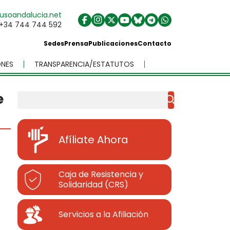
usoandalucia.net
+34 744 744 592
Sedes
Prensa
Publicaciones
Contacto
NES
TRANSPARENCIA/ESTATUTOS
e
Buscar
Afíliate Ahora
Caja de Resistencia y
Solidaridad (CRS)
Servicios a la Afiliación