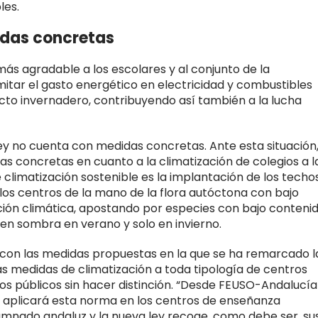
les.
idas concretas
s agradable a los escolares y al conjunto de la
itar el gasto energético en electricidad y combustibles
fecto invernadero, contribuyendo así también a la lucha
ey no cuenta con medidas concretas. Ante esta situación,
s concretas en cuanto a la climatización de colegios a l
 climatización sostenible es la implantación de los techo
los centros de la mano de la flora autóctona con bajo
ión climática, apostando por especies con bajo conteni
ien sombra en verano y solo en invierno.
 con las medidas propuestas en la que se ha remarcado l
s medidas de climatización a toda tipología de centros
s públicos sin hacer distinción. “Desde FEUSO-Andalucía
 aplicará esta norma en los centros de enseñanza
umnado andaluz y la nueva ley recoge, como debe ser, su