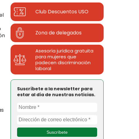
Club Descuentos
USO
el
o
Zona de delegados
ión
Asesoría jurídica gratuita
para mujeres que
padecen discriminación
laboral
Suscríbete a la newsletter para
estar al día de nuestras noticias.
as