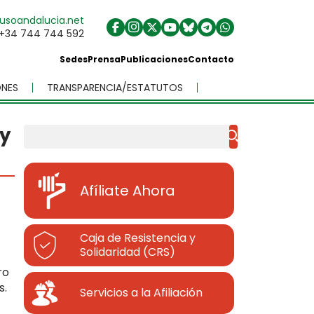
usoandalucia.net
+34 744 744 592
Sedes
Prensa
Publicaciones
Contacto
NES
TRANSPARENCIA/ESTATUTOS
 y
Buscar
Afíliate Ahora
Caja de Resistencia y
Solidaridad (CRS)
ro
s.
Servicios a la Afiliación