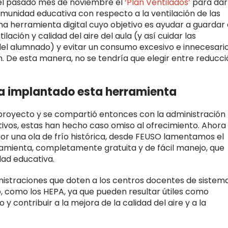
 el pasado mes de noviembre el
‘Plan Ventilados’
para dar
omunidad educativa con respecto a la ventilación de las
 una herramienta digital cuyo objetivo es ayudar a guardar 
tilación y calidad del aire del aula (y así cuidar las
del alumnado) y evitar un consumo excesivo e innecesari
n. De esta manera, no se tendría que elegir entre reducc
a implantado esta herramienta
proyecto y se compartió entonces con la administración
tivos, estas han hecho caso omiso al ofrecimiento. Ahora
por una ola de frío histórica, desde FEUSO lamentamos el
mienta, completamente gratuita y de fácil manejo, que
dad educativa.
istraciones que doten a los centros docentes de sistem
to, como los HEPA, ya que pueden resultar útiles como
y contribuir a la mejora de la calidad del aire y a la