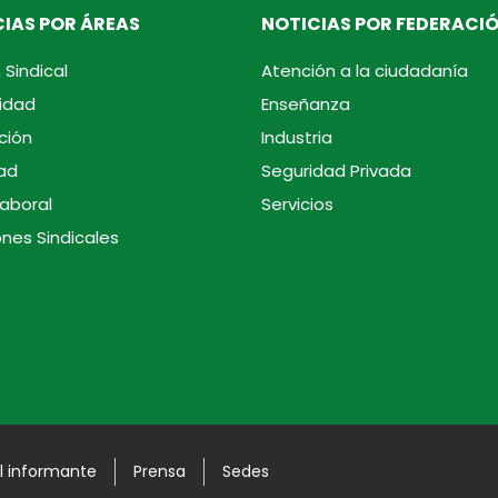
IAS POR ÁREAS
NOTICIAS POR FEDERACI
 Sindical
Atención a la ciudadanía
idad
Enseñanza
ción
Industria
ad
Seguridad Privada
laboral
Servicios
ones Sindicales
l informante
Prensa
Sedes