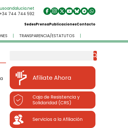
usoandalucia.net
+34 744 744 592
Sedes
Prensa
Publicaciones
Contacto
NES
TRANSPARENCIA/ESTATUTOS
Buscar
Afíliate Ahora
da
Caja de Resistencia y
Solidaridad (CRS)
Servicios a la Afiliación