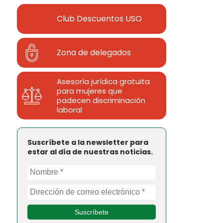
Club Descuentos
USO
Zona de delegados
Asesoría jurídica gratuita
para mujeres que
padecen discriminación
laboral
Suscríbete a la newsletter para
estar al día de nuestras noticias.