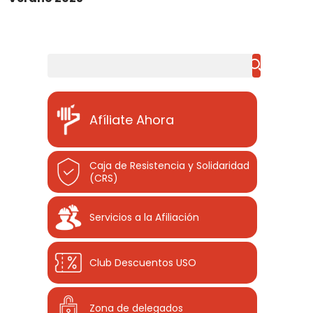
Buscar
Afíliate Ahora
Caja de Resistencia y Solidaridad
(CRS)
Servicios a la Afiliación
Club Descuentos
USO
Zona de delegados