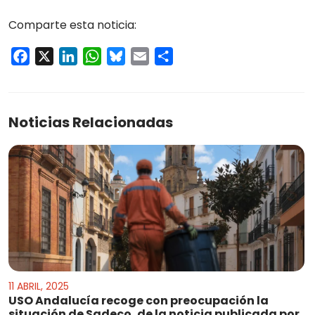
Comparte esta noticia:
Facebook
X
LinkedIn
WhatsApp
Bluesky
Email
Compartir
Noticias Relacionadas
11 ABRIL, 2025
USO Andalucía recoge con preocupación la
situación de Sadeco, de la noticia publicada por