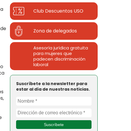
ta
Club Descuentos
USO
 de
Zona de delegados
Asesoría jurídica gratuita
para mujeres que
padecen discriminación
laboral
go
ca
Suscríbete a la newsletter para
estar al día de nuestras noticias.
es
s,
e