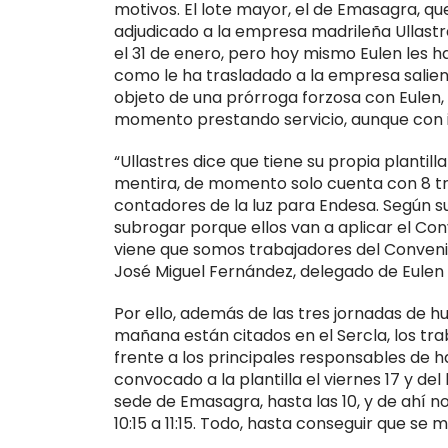
motivos. El lote mayor, el de Emasagra, que 
adjudicado a la empresa madrileña Ullastr
el 31 de enero, pero hoy mismo Eulen les h
como le ha trasladado a la empresa salien
objeto de una prórroga forzosa con Eulen, 
momento prestando servicio, aunque con i
“Ullastres dice que tiene su propia plantill
mentira, de momento solo cuenta con 8 tr
contadores de la luz para Endesa. Según su
subrogar porque ellos van a aplicar el Con
viene que somos trabajadores del Convenio 
José Miguel Fernández, delegado de Eulen
Por ello, además de las tres jornadas de 
mañana están citados en el Sercla, los tra
frente a los principales responsables de
convocado a la plantilla el viernes 17 y del
sede de Emasagra, hasta las 10, y de ahí
10:15 a 11:15. Todo, hasta conseguir que s