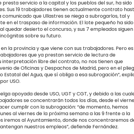
presta servicio a la capital y los pueblos del sur, ha sido
es. Sus 19 trabajadores tienen actualmente contrato has
a comunicado que Ullastres se niega a subrogarlos, tal y
te en el traspaso de información. El lote pequeño ha sido
al quedar desierto el concurso, y sus 7 empleados siguen
ncógnitas sobre su futuro.
a en la provincia y que viene con sus trabajadores. Pero es
abajadores que ya prestan servicio de lectura de
 interpretación libre del contrato, no nos tienen que
venio de Oficinas y Despachos de Madrid, pero en el plie
Estatal del Agua, que sí obliga a esa subrogación”, expli
 por USO.
huelga apoyada desde USO, UGT y CGT, y debido a las cual
bajadores se concentrarán todos los días, desde el vierne
 hacer cumplir con la subrogación: “de momento, hemos
 lunes al viernes de la próxima semana a las 9 frente a la
 nos iremos al Ayuntamiento, donde nos concentraremos d
e mantengan nuestros empleos”, defiende Fernández.