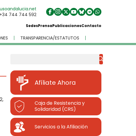
usoandalucia.net
+34 744 744 592
Sedes
Prensa
Publicaciones
Contacto
NES
TRANSPARENCIA/ESTATUTOS
Buscar
Afíliate Ahora
2,
Caja de Resistencia y
Solidaridad (CRS)
Servicios a la Afiliación