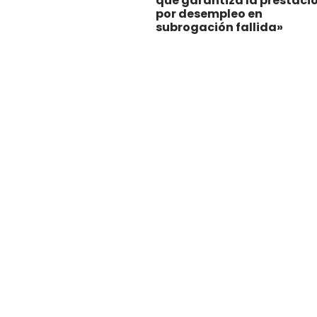
que garantiza la prestaci
por desempleo en
subrogación fallida»