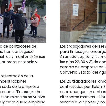
ura de contadores del
Los trabajadores del ser
na han conseguido
para Emasagra, encargad
lastres y mantendrán sus
Granada capital y los mun
 primera instancia y
los días 22, 30 y 31 de e
cambio de empresa en la 
Convenio Estatal del Agua
resentación de la
oncentraciones
Los 26 trabajadores, div
la sede de la empresa
contratados por Eulen. S
Granada. “Emasagra ha
enero, aunque en ambos 
ulen mientras se vuelve
diferentes motivos. El l
 muy claro que la empresa
servicio a la capital y lo