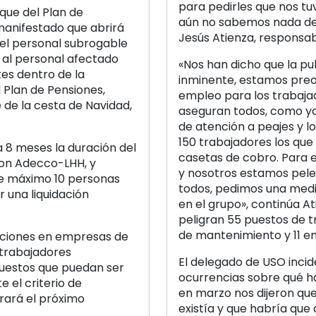
para pedirles que nos tuv
 que del Plan de
aún no sabemos nada del
manifestado que abrirá
Jesús Atienza, responsab
el personal subrogable
o al personal afectado
«Nos han dicho que la pub
tes dentro de la
inminente, estamos preo
 Plan de Pensiones,
empleo para los trabaja
e de la cesta de Navidad,
aseguran todos, como ya 
de atención a peajes y lo
150 trabajadores los que 
 8 meses la duración del
casetas de cobro. Para e
on Adecco-LHH, y
y nosotros estamos pele
de máximo 10 personas
todos, pedimos una medi
 una liquidación
en el grupo», continúa A
peligran 55 puestos de tr
de mantenimiento y 11 en 
caciones en empresas de
 trabajadores
El delegado de USO inc
puestos que puedan ser
ocurrencias sobre qué ha
 el criterio de
en marzo nos dijeron que
rará el próximo
existía y que habría que