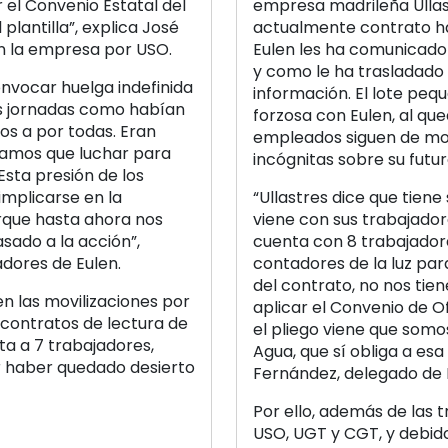
 el Convenio Estatal del
empresa madrileña Ullast
 plantilla”, explica José
actualmente contrato ha
en la empresa por USO.
Eulen les ha comunicado 
y como le ha trasladado 
onvocar huelga indefinida
información. El lote peq
es jornadas como habían
forzosa con Eulen, al que
os a por todas. Eran
empleados siguen de mo
níamos que luchar para
incógnitas sobre su futur
Esta presión de los
implicarse en la
“Ullastres dice que tiene 
orque hasta ahora nos
viene con sus trabajado
sado a la acción”,
cuenta con 8 trabajadore
adores de Eulen.
contadores de la luz par
del contrato, no nos tie
n las movilizaciones por
aplicar el Convenio de O
 contratos de lectura de
el pliego viene que somo
ta a 7 trabajadores,
Agua, que sí obliga a esa
r haber quedado desierto
Fernández, delegado de 
Por ello, además de las 
USO, UGT y CGT, y debid