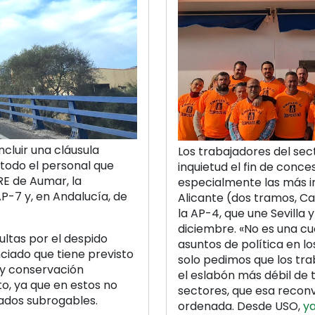
ncluir una cláusula
Los trabajadores del sec
 todo el personal que
inquietud el fin de conce
RE de Aumar, la
especialmente las más i
P-7 y, en Andalucía, de
Alicante (dos tramos, Ca
la AP-4, que une Sevilla 
diciembre. «No es una cu
ultas por el despido
asuntos de política en l
ciado que tiene previsto
solo pedimos que los t
 y conservación
el eslabón más débil de 
o, ya que en estos no
sectores, que esa recon
rados subrogables.
ordenada. Desde USO,
y