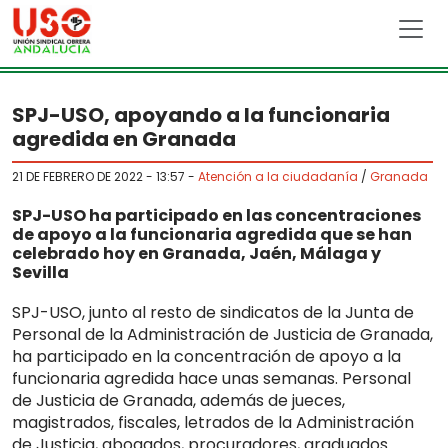
Skip to main content
SPJ-USO, apoyando a la funcionaria
agredida en Granada
21 DE FEBRERO DE 2022 - 13:57
-
Atención a la ciudadanía
/
Granada
SPJ-USO ha participado en las concentraciones
de apoyo a la funcionaria agredida que se han
celebrado hoy en Granada, Jaén, Málaga y
Sevilla
SPJ-USO, junto al resto de sindicatos de la Junta de
Personal de la Administración de Justicia de Granada,
ha participado en la concentración de apoyo a la
funcionaria agredida hace unas semanas. Personal
de Justicia de Granada, además de jueces,
magistrados, fiscales, letrados de la Administración
de Justicia, abogados, procuradores, graduados