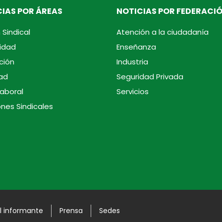
IAS POR ÁREAS
NOTICIAS POR FEDERACI
 Sindical
Atención a la ciudadanía
idad
Enseñanza
ción
Industria
ad
Seguridad Privada
laboral
Servicios
ones Sindicales
l informante
Prensa
Sedes