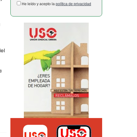
He leído y acepto la
política de privacidad
a
del
a