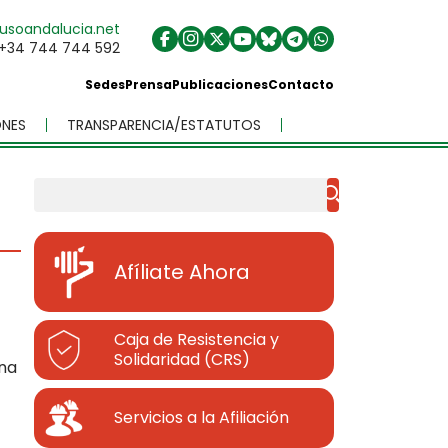
usoandalucia.net
+34 744 744 592
Sedes
Prensa
Publicaciones
Contacto
NES
TRANSPARENCIA/ESTATUTOS
Buscar
Afíliate Ahora
Caja de Resistencia y
Solidaridad (CRS)
una
Servicios a la Afiliación