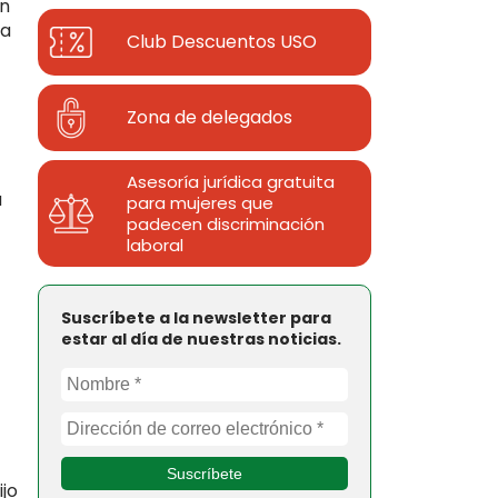
ón
ia
Club Descuentos
USO
Zona de delegados
Asesoría jurídica gratuita
a
para mujeres que
padecen discriminación
laboral
Suscríbete a la newsletter para
estar al día de nuestras noticias.
ijo