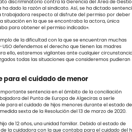
ato discriminatorio contra la Gerencia del Área de Gesti
a ha dado la razón al sindicato. Así, se ha dictado sentenc
a trabajadora respecto al disfrute del permiso por deber
 situación en la que se encontraba la actora, única
aba para obtener el permiso indicado».
jemplo de la dificultad con la que se encuentran muchas
C-USO defendemos el derecho que tienen las madres
para ello, estaremos vigilantes ante cualquier circunstanci
juzgados todas las situaciones que consideremos pudieran
e para el cuidado de menor
mportante sentencia en el ámbito de la conciliación
bajadora del Punta de Europa de Algeciras a serle
e para el cuidado de hijos menores durante el estado de
medida sexta de la Resolución del 13 de marzo de 2020.
jo de 12 años, una unidad familiar. Debido al estado de
 de la cuidadora con la que contaba para el cuidado del h