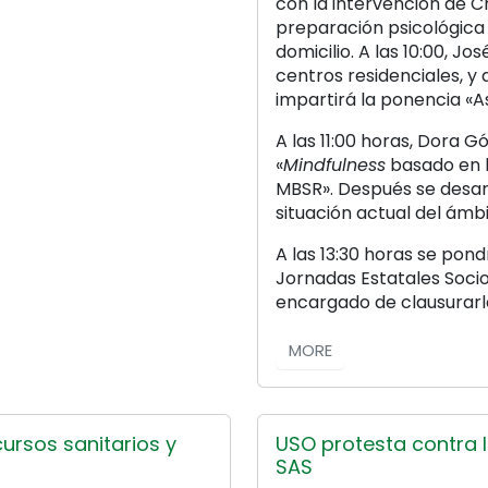
con la intervención de Cr
preparación psicológica
domicilio. A las 10:00, Jo
centros residenciales, y
impartirá la ponencia «
A las 11:00 horas, Dora 
«
Mindfulness
basado en l
MBSR». Después se desar
situación actual del ámbi
A las 13:30 horas se pon
Jornadas Estatales Socios
encargado de clausurarl
MORE
ursos sanitarios y
USO protesta contra l
SAS