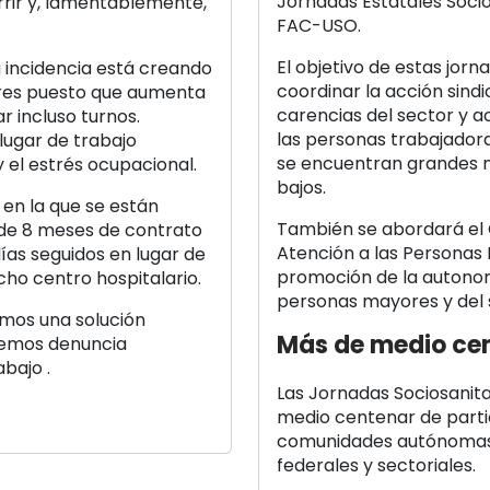
Jornadas Estatales Socio
rrir y, lamentablemente,
FAC-USO.
El objetivo de estas jor
a incidencia está creando
coordinar la acción sindi
dores puesto que aumenta
carencias del sector y a
r incluso turnos.
las personas trabajadora
 lugar de trabajo
se encuentran grandes n
el estrés ocupacional.
bajos.
en la que se están
También se abordará el 
 de 8 meses de contrato
Atención a las Personas 
días seguidos en lugar de
promoción de la autonom
cho centro hospitalario.
personas mayores y del s
mos una solución
Más de medio cen
remos denuncia
bajo .
Las Jornadas Sociosanit
medio centenar de parti
comunidades autónomas,
federales y sectoriales.