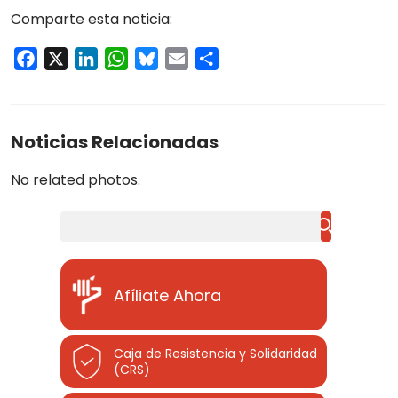
Comparte esta noticia:
Facebook
X
LinkedIn
WhatsApp
Bluesky
Email
Compartir
Noticias Relacionadas
No related photos.
Buscar
Afíliate Ahora
Caja de Resistencia y Solidaridad
(CRS)