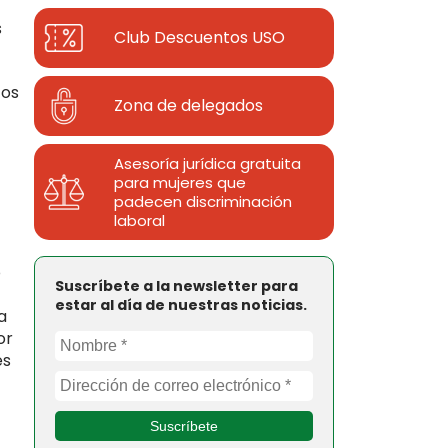
s
Club Descuentos
USO
tos
Zona de delegados
Asesoría jurídica gratuita
para mujeres que
padecen discriminación
laboral
o
Suscríbete a la newsletter para
estar al día de nuestras noticias.
a
or
es