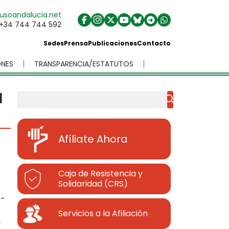
usoandalucia.net
+34 744 744 592
Sedes
Prensa
Publicaciones
Contacto
NES
TRANSPARENCIA/ESTATUTOS
l
Buscar
Afíliate Ahora
Caja de Resistencia y
Solidaridad (CRS)
D-
Servicios a la Afiliación
a