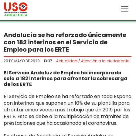
Skip to main content
Andalucía se ha reforzado únicamente
con 182 interinos en el Servicio de
Empleo para los ERTE
20 DE MAYO DE 2020 - 13:37
-
Actualidad
/
Atención a la ciudadanía
El Servicio Andaluz de Empleo ha incorporado
solo a 182 interinos para afrontar la sobrecarga
de los ERTE
El Servicio de Empleo se ha reforzado en toda España
con interinos que suponen un 10% de su plantilla para
afrontar cinco veces más trabajo que en 2019 por los
ERTE. Esto se debe a la multiplicación de trámites de
prestaciones que ha ocasionado el coronavirus.
En el caso de Andalucía, el Servicio Andaluz de