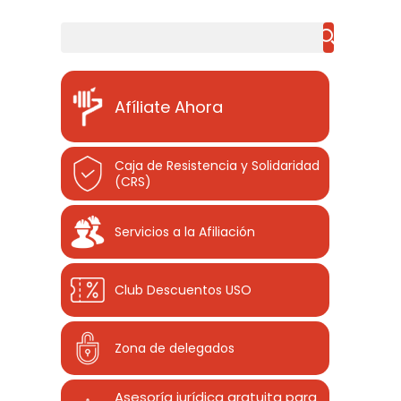
Buscar
Afíliate Ahora
Caja de Resistencia y Solidaridad
(CRS)
Servicios a la Afiliación
Club Descuentos
USO
Zona de delegados
Asesoría jurídica gratuita para