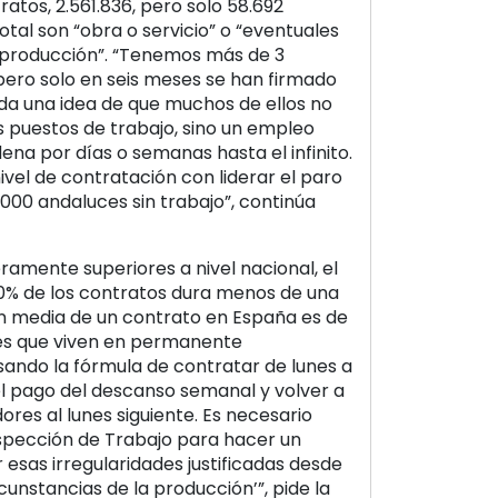
atos, 2.561.836, pero solo 58.692
 total son “obra o servicio” o “eventuales
a producción”. “Tenemos más de 3
pero solo en seis meses se han firmado
 da una idea de que muchos de ellos no
 puestos de trabajo, sino un empleo
na por días o semanas hasta el infinito.
vel de contratación con liderar el paro
000 andaluces sin trabajo”, continúa
eramente superiores a nivel nacional, el
30% de los contratos dura menos de una
n media de un contrato en España es de
res que viven en permanente
sando la fórmula de contratar de lunes a
el pago del descanso semanal y volver a
dores al lunes siguiente. Es necesario
Inspección de Trabajo para hacer un
esas irregularidades justificadas desde
cunstancias de la producción’”, pide la