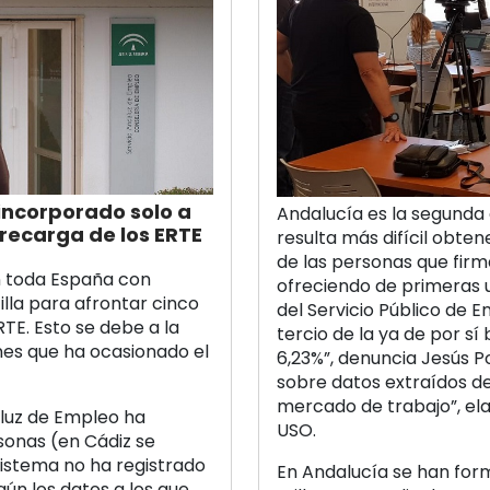
 incorporado solo a
Andalucía es la segund
brecarga de los ERTE
resulta más difícil obten
de las personas que firm
n toda España con
ofreciendo de primeras u
illa para afrontar cinco
del Servicio Público de 
TE. Esto se debe a la
tercio de la ya de por sí
nes que ha ocasionado el
6,23%”, denuncia Jesús P
sobre datos extraídos d
mercado de trabajo”, el
aluz de Empleo ha
USO.
sonas (en Cádiz se
sistema no ha registrado
En Andalucía se han for
ún los datos a los que