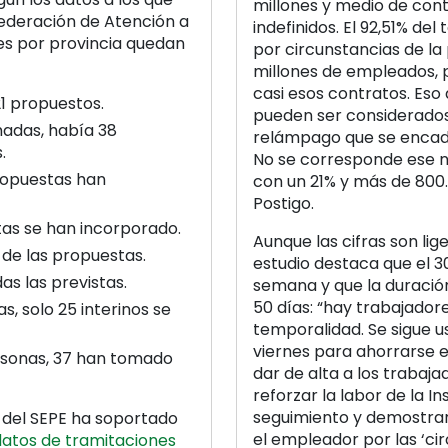
millones y medio de contr
Federación de Atención a
indefinidos. El 92,51% del
es por provincia quedan
por circunstancias de l
millones de empleados, 
casi esos contratos. Eso
1 propuestos.
pueden ser considerados
adas, había 38
relámpago que se encade
.
No se corresponde ese ni
ropuestas han
con un 21% y más de 800.
Postigo.
as se han incorporado.
Aunque las cifras son lig
 de las propuestas.
estudio destaca que el 
as las previstas.
semana y que la duració
50 días: “hay trabajado
s, solo 25 interinos se
temporalidad. Se sigue u
viernes para ahorrarse 
rsonas, 37 han tomado
dar de alta a los trabaja
reforzar la labor de la 
seguimiento y demostrar 
a del SEPE ha soportado
el empleador por las ‘cir
datos de tramitaciones