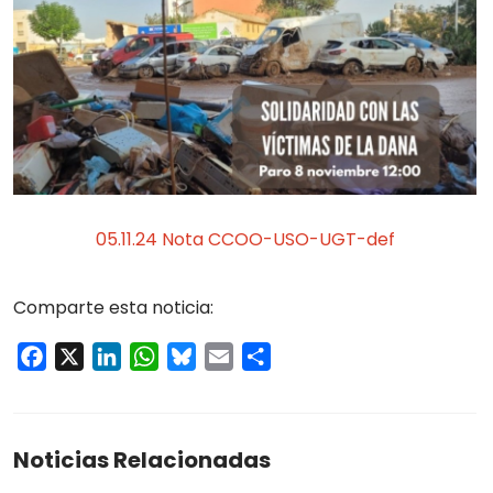
05.11.24 Nota CCOO-USO-UGT-def
Comparte esta noticia:
Facebook
X
LinkedIn
WhatsApp
Bluesky
Email
Compartir
Noticias Relacionadas