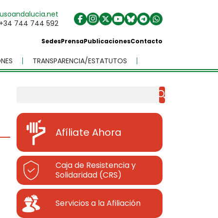
usoandalucia.net
+34 744 744 592
Sedes
Prensa
Publicaciones
Contacto
NES
TRANSPARENCIA/ESTATUTOS
Buscar
Afíliate Ahora
Caja de Resistencia y
Solidaridad (CRS)
Servicios a la Afiliación