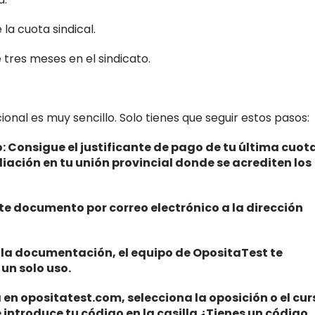
la cuota sindical.
tres meses en el sindicato.
nal es muy sencillo. Solo tienes que seguir estos pasos:
do: Consigue el justificante de pago de tu última cuot
iliación en tu unión provincial donde se acrediten los
e documento por correo electrónico a la dirección
 la documentación, el equipo de OpositaTest te
un solo uso.
a en opositatest.com, selecciona la oposición o el cur
e introduce tu código en la casilla ¿Tienes un código