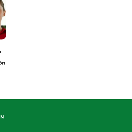
a
ión
ÓN