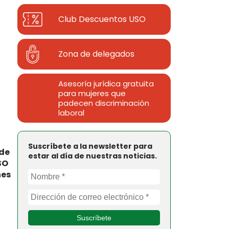
Club Descuentos
USO
Zona de delegados
Asesoría jurídica gratuita
para mujeres que
padecen discriminación
laboral
Suscríbete a la newsletter para
 de
estar al día de nuestras noticias.
SO
nes