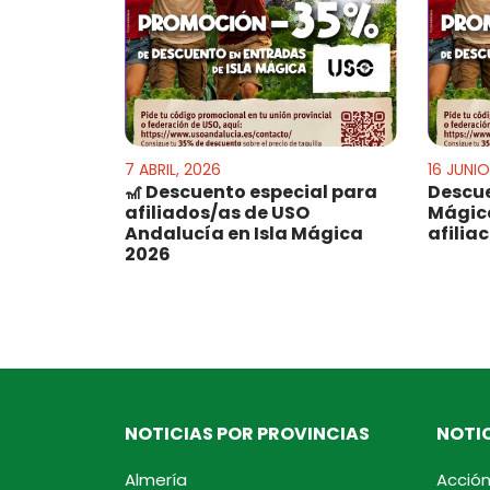
7 ABRIL, 2026
16 JUNIO
🎢 Descuento especial para
Descue
afiliados/as de USO
Mágica
Andalucía en Isla Mágica
afilia
2026
NOTICIAS POR PROVINCIAS
NOTIC
Almería
Acción