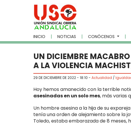
Skip to main content
INICIO
NOTICIAS
CONÓCENOS
UN DICIEMBRE MACABRO 
A LA VIOLENCIA MACHIS
29 DE DICIEMBRE DE 2022 - 18:10
-
Actualidad
/
Igualda
Hoy hemos amanecido con la terrible notic
asesinadas en un solo mes
, más varias 
Un hombre asesina a la hija de su expareja
tenía una orden de alejamiento sobre la j
Toledo, estaba embarazada de 8 meses, ha