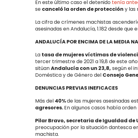
En este último caso el detenido
tenía ante
se
canceló la orden de protección
y las
La cifra de crímenes machistas ascendería 
asesinadas en Andalucía, 1.182 desde que 
ANDALUCÍA POR ENCIMA DE LA MEDIA N
La
tasa de mujeres víctimas de violen
tercer trimestre de 2021 a 19,8 de este añ
sitúan
Andalucía con un 23,8,
según el in
Doméstica y de Género del
Consejo Gener
DENUNCIAS PREVIAS INEFICACES
Más del
40%
de las mujeres asesinadas e
agresores.
En algunos casos había orden 
Pilar Bravo, secretaria de Igualdad de
preocupación por la situación dantesca en
machista.