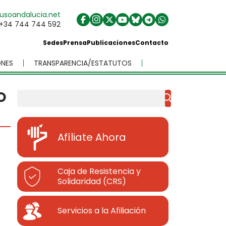
usoandalucia.net
+34 744 744 592
Sedes
Prensa
Publicaciones
Contacto
NES
TRANSPARENCIA/ESTATUTOS
O
Buscar
Afíliate Ahora
Caja de Resistencia y
Solidaridad (CRS)
Servicios a la Afiliación