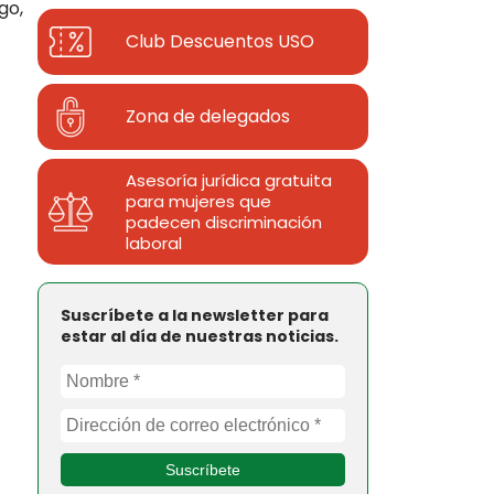
go,
Club Descuentos
USO
Zona de delegados
Asesoría jurídica gratuita
para mujeres que
padecen discriminación
laboral
Suscríbete a la newsletter para
estar al día de nuestras noticias.