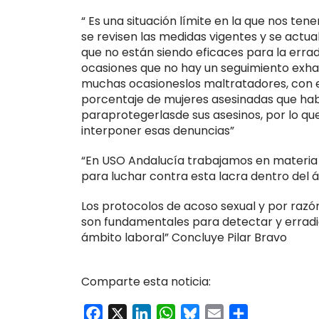
“ Es una situación límite en la que nos ten
se revisen las medidas vigentes y se actua
que no están siendo eficaces para la erra
ocasiones que no hay un seguimiento exhau
muchas ocasioneslos maltratadores, con el
porcentaje de mujeres asesinadas que hab
paraprotegerlasde sus asesinos, por lo que 
interponer esas denuncias”
“En USO Andalucía trabajamos en materia 
para luchar contra esta lacra dentro del
Los protocolos de acoso sexual y por razó
son fundamentales para detectar y erradic
ámbito laboral” Concluye Pilar Bravo
Comparte esta noticia:
Facebook
X
LinkedIn
WhatsApp
Bluesky
Email
Compartir