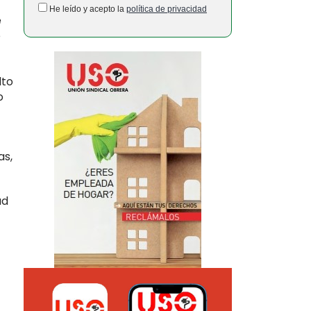
He leído y acepto la
política de privacidad
e
e
lto
o
as,
ad