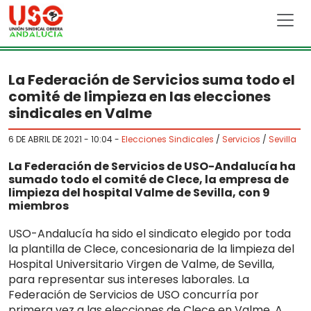
Skip to main content
La Federación de Servicios suma todo el
comité de limpieza en las elecciones
sindicales en Valme
6 DE ABRIL DE 2021 - 10:04
-
Elecciones Sindicales
/
Servicios
/
Sevilla
La Federación de Servicios de USO-Andalucía ha
sumado todo el comité de Clece, la empresa de
limpieza del hospital Valme de Sevilla, con 9
miembros
USO-Andalucía ha sido el sindicato elegido por toda
la plantilla de Clece, concesionaria de la limpieza del
Hospital Universitario Virgen de Valme, de Sevilla,
para representar sus intereses laborales. La
Federación de Servicios de USO concurría por
primera vez a las elecciones de Clece en Valme. A