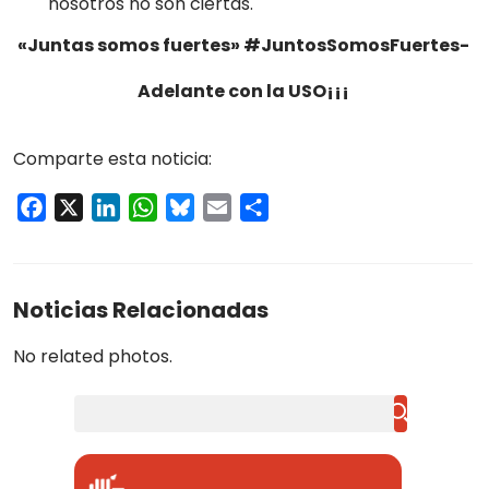
nosotros no son ciertas.
«Juntas somos fuertes» #JuntosSomosFuertes-
Adelante con la USO¡¡¡
Comparte esta noticia:
Facebook
X
LinkedIn
WhatsApp
Bluesky
Email
Compartir
Noticias Relacionadas
No related photos.
Buscar