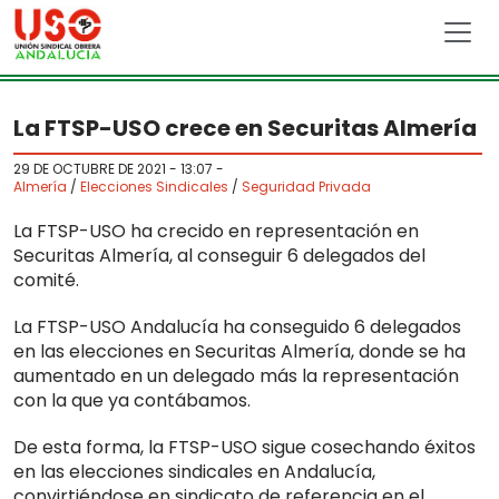
Skip to main content
La FTSP-USO crece en Securitas Almería
29 DE OCTUBRE DE 2021 - 13:07
-
Almería
/
Elecciones Sindicales
/
Seguridad Privada
La FTSP-USO ha crecido en representación en
Securitas Almería, al conseguir 6 delegados del
comité.
La FTSP-USO Andalucía ha conseguido 6 delegados
en las elecciones en Securitas Almería, donde se ha
aumentado en un delegado más la representación
con la que ya contábamos.
De esta forma, la FTSP-USO sigue cosechando éxitos
en las elecciones sindicales en Andalucía,
convirtiéndose en sindicato de referencia en el