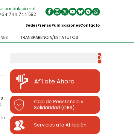
usoandalucia.net
+34 744 744 592
Sedes
Prensa
Publicaciones
Contacto
NES
TRANSPARENCIA/ESTATUTOS
Buscar
Afíliate Ahora
es
Caja de Resistencia y
a
Solidaridad (CRS)
 la
Servicios a la Afiliación