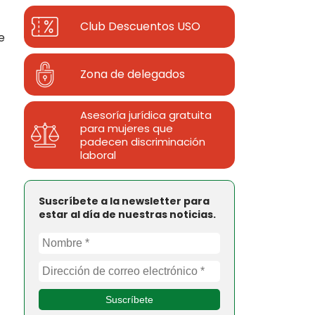
Club Descuentos
USO
e
Zona de delegados
Asesoría jurídica gratuita
para mujeres que
padecen discriminación
laboral
Suscríbete a la newsletter para
estar al día de nuestras noticias.