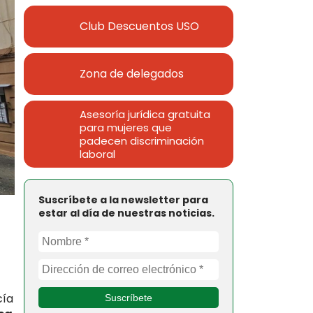
Club Descuentos
USO
Zona de delegados
Asesoría jurídica gratuita
para mujeres que
padecen discriminación
laboral
Suscríbete a la newsletter para
estar al día de nuestras noticias.
cía