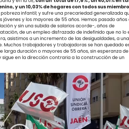
paña y en la UE,
con un total de
17,6% , un
40,01% en ta
enino
,
y un
10,03% de hogares con todos sus miembr
 pobreza infantil; y sufre una precariedad generalizada q
os jóvenes y los mayores de 55 años. Hemos pasado años
lación y sin una subida de salarios acorde-, años de
tación, de un empleo disfrazado de indefinido que no lo 
ra, asistimos a un incremento de las desigualdades, a una
e. Muchos trabajadores y trabajadoras se han quedado e
e larga duración o mayores de 55 años, sin esperanza de
a y sigue en la dirección contraria a la construcción de un