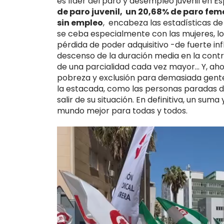
es líder del paro y desempleo juvenil en Es
de paro juvenil,
un
20,68% de paro fem
sin empleo
, encabeza las estadísticas de
se ceba especialmente con las mujeres, l
pérdida de poder adquisitivo -de fuerte inf
descenso de la duración media en la contra
de una parcialidad cada vez mayor… Y, aho
pobreza y exclusión para demasiada gent
la estacada, como las personas paradas d
salir de su situación. En definitiva, un sum
mundo mejor para todas y todos.
Reproductor
de
vídeo