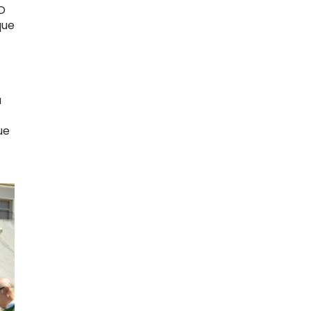
 O
que
u
ue