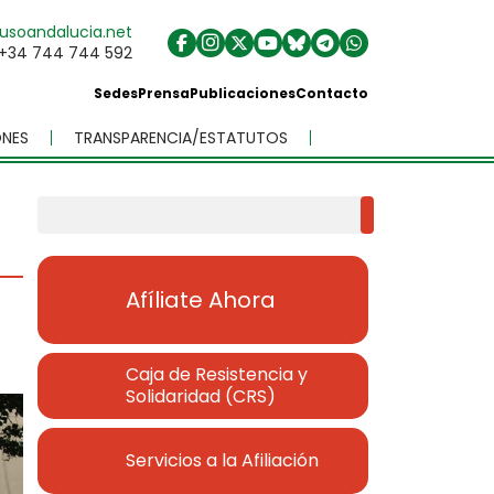
usoandalucia.net
+34 744 744 592
Sedes
Prensa
Publicaciones
Contacto
NES
TRANSPARENCIA/ESTATUTOS
r
Buscar
Afíliate Ahora
Caja de Resistencia y
Solidaridad (CRS)
Servicios a la Afiliación