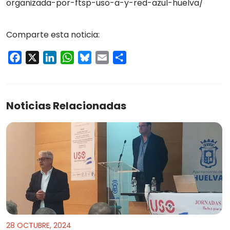
organizada-por-ftsp-uso-a-y-red-azul-huelva/
Comparte esta noticia:
Facebook
X
LinkedIn
WhatsApp
Bluesky
Email
Compartir
Noticias Relacionadas
28 OCTUBRE, 2024