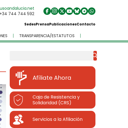
usoandalucia.net
+34 744 744 592
Sedes
Prensa
Publicaciones
Contacto
NES
TRANSPARENCIA/ESTATUTOS
Buscar
Afíliate Ahora
Caja de Resistencia y
Solidaridad (CRS)
Servicios a la Afiliación