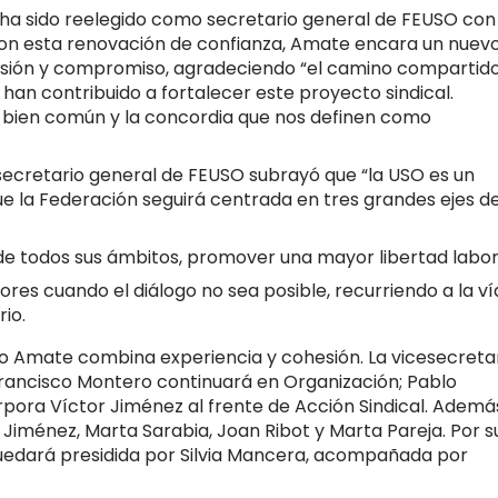
ha sido reelegido como secretario general de FEUSO con
 Con esta renovación de confianza, Amate encara un nuev
ilusión y compromiso, agradeciendo “el camino compartido
han contribuido a fortalecer este proyecto sindical.
l bien común y la concordia que nos definen como
ecretario general de FEUSO subrayó que “la USO es un
ue la Federación seguirá centrada en tres grandes ejes d
de todos sus ámbitos, promover una mayor libertad labor
res cuando el diálogo no sea posible, recurriendo a la ví
rio.
o Amate combina experiencia y cohesión. La vicesecreta
Francisco Montero continuará en Organización; Pablo
pora Víctor Jiménez al frente de Acción Sindical. Ademá
iménez, Marta Sarabia, Joan Ribot y Marta Pareja. Por s
quedará presidida por Silvia Mancera, acompañada por