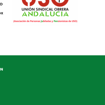
SO
ox
ÓN