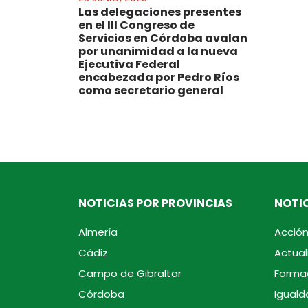
Las delegaciones presentes
en el III Congreso de
Servicios en Córdoba avalan
por unanimidad a la nueva
Ejecutiva Federal
encabezada por Pedro Ríos
como secretario general
NOTICIAS POR PROVINCIAS
NOTIC
Almería
Acción
Cádiz
Actual
Campo de Gibraltar
Forma
Córdoba
Iguald