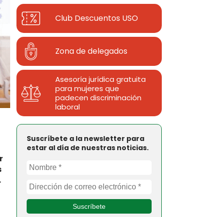
Club Descuentos
USO
Zona de delegados
Asesoría jurídica gratuita
para mujeres que
padecen discriminación
laboral
Suscríbete a la newsletter para
estar al día de nuestras noticias.
r
s
.