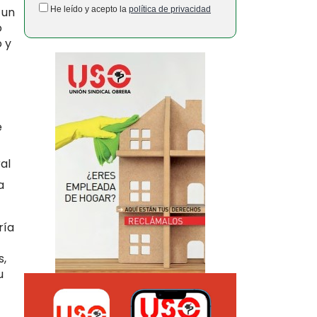
He leído y acepto la
política de privacidad
 un
o
 y
e
al
a
ría
s,
u