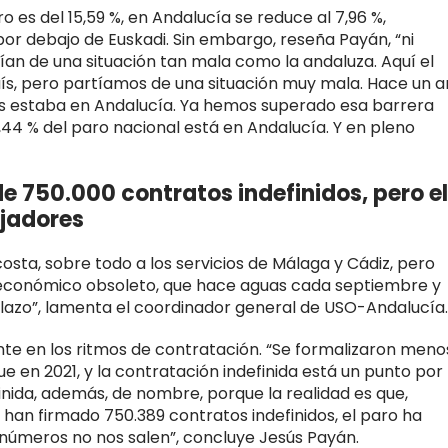
o es del 15,59 %, en Andalucía se reduce al 7,96 %,
por debajo de Euskadi. Sin embargo, reseña Payán, “ni
ían de una situación tan mala como la andaluza. Aquí el
ís, pero partíamos de una situación muy mala. Hace un a
 estaba en Andalucía. Ya hemos superado esa barrera
6,44 % del paro nacional está en Andalucía. Y en pleno
e 750.000 contratos indefinidos, pero el
ajadores
costa, sobre todo a los servicios de Málaga y Cádiz, pero
lo económico obsoleto, que hace aguas cada septiembre y
lazo”, lamenta el coordinador general de USO-Andalucía.
te en los ritmos de contratación. “Se formalizaron meno
 en 2021, y la contratación indefinida está un punto por
inida, además, de nombre, porque la realidad es que,
 han firmado 750.389 contratos indefinidos, el paro ha
s números no nos salen”, concluye Jesús Payán.