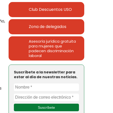
Club Descuentos
USO
ño,
Zona de delegados
Asesoría jurídica gratuita
para mujeres que
padecen discriminación
laboral
Suscríbete a la newsletter para
estar al día de nuestras noticias.
s