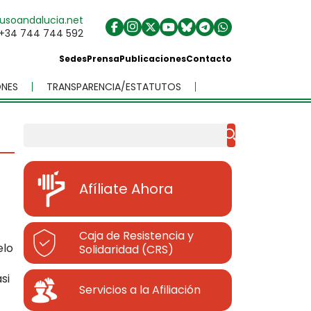
usoandalucia.net
+34 744 744 592
Sedes
Prensa
Publicaciones
Contacto
NES
TRANSPARENCIA/ESTATUTOS
Buscar
Afíliate Ahora
Caja de Resistencia y
elo
Solidaridad (CRS)
si
Servicios a la Afiliación