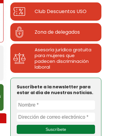
Club Descuentos
USO
Zona de delegados
Asesoría jurídica gratuita
para mujeres que
padecen discriminación
laboral
Suscríbete a la newsletter para
estar al día de nuestras noticias.