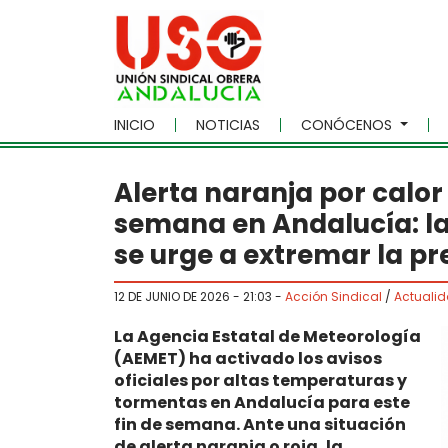
Skip to main content
INICIO
NOTICIAS
CONÓCENOS
Alerta naranja por calor
semana en Andalucía: la 
se urge a extremar la pr
12 DE JUNIO DE 2026 - 21:03
-
Acción Sindical
/
Actuali
La Agencia Estatal de Meteorología
(AEMET) ha activado los avisos
oficiales por altas temperaturas y
tormentas en Andalucía para este
fin de semana. Ante una situación
de alerta naranja o roja, la