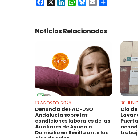
Facebook
X
LinkedIn
WhatsApp
Bluesky
Email
Compartir
Noticias Relacionadas
13 AGOSTO, 2025
30 JUNI
Denuncia de FAC-USO
Ola de 
Andalucía sobre las
Lavand
condiciones laborales de las
Puerta
Auxiliares de Ayuda a
acond
Domicilio en Sevilla ante las
trabaj