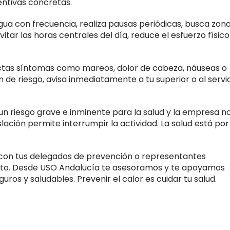
ntivas concretas.
gua con frecuencia, realiza pausas periódicas, busca zon
tar las horas centrales del día, reduce el esfuerzo físico
ctas síntomas como mareos, dolor de cabeza, náuseas o
ón de riesgo, avisa inmediatamente a tu superior o al servi
e un riesgo grave e inminente para la salud y la empresa n
lación permite interrumpir la actividad. La salud está por
con tus delegados de prevención o representantes
ento. Desde USO Andalucía te asesoramos y te apoyamos
ros y saludables. Prevenir el calor es cuidar tu salud.