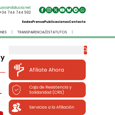
usoandalucia.net
+34 744 744 592
Sedes
Prensa
Publicaciones
Contacto
NES
TRANSPARENCIA/ESTATUTOS
Buscar
 y
Afíliate Ahora
Caja de Resistencia y
Solidaridad (CRS)
Servicios a la Afiliación