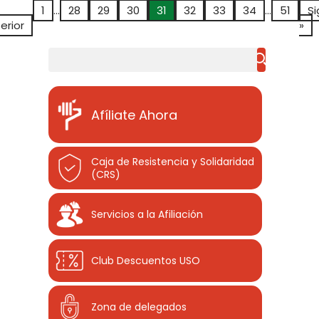
1
…
28
29
30
31
32
33
34
…
51
Si
erior
»
Buscar
Afíliate Ahora
Caja de Resistencia y Solidaridad
(CRS)
Servicios a la Afiliación
Club Descuentos
USO
Zona de delegados