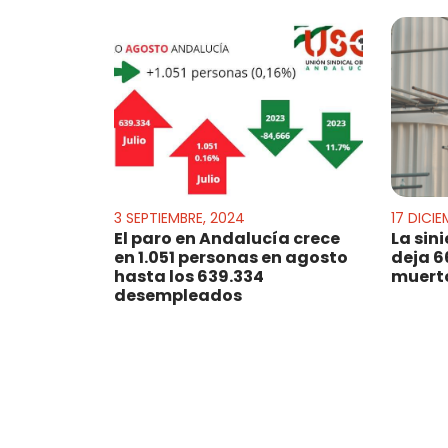
3 SEPTIEMBRE, 2024
17 DICIE
El paro en Andalucía crece
La sin
en 1.051 personas en agosto
deja 6
hasta los 639.334
muerto
desempleados