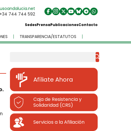
usoandalucia.net
+34 744 744 592
Sedes
Prensa
Publicaciones
Contacto
NES
TRANSPARENCIA/ESTATUTOS
Buscar
Afíliate Ahora
o.
Caja de Resistencia y
Solidaridad (CRS)
on
Servicios a la Afiliación