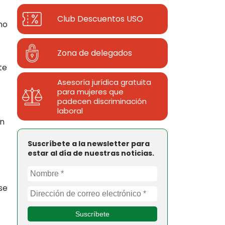
Club Descuentos
USO
no
Zona de delegados
te
Asesoría jurídica gratuita
para mujeres que
padecen discriminación
laboral
un
Suscríbete a la newsletter para
estar al día de nuestras noticias.
se