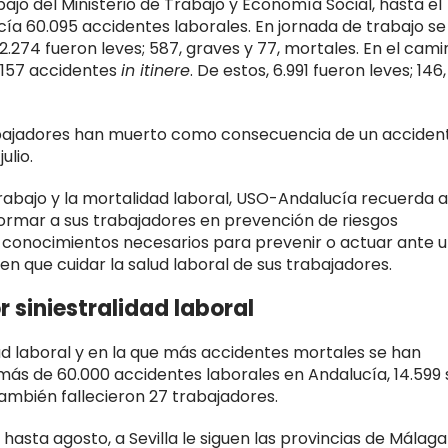
ajo del Ministerio de Trabajo y Economía Social, hasta el
ía 60.095 accidentes laborales. En jornada de trabajo se
2.274 fueron leves; 587, graves y 77, mortales. En el cami
7.157 accidentes
in itinere
. De estos, 6.991 fueron leves; 146,
bajadores han muerto como consecuencia de un acciden
ulio.
abajo y la mortalidad laboral, USO-Andalucía recuerda a
formar a sus trabajadores en prevención de riesgos
los conocimientos necesarios para prevenir o actuar ante 
en que cuidar la salud laboral de sus trabajadores.
r siniestralidad laboral
idad laboral y en la que más accidentes mortales se han
 más de 60.000 accidentes laborales en Andalucía, 14.599 
ambién fallecieron 27 trabajadores.
asta agosto, a Sevilla le siguen las provincias de Málaga