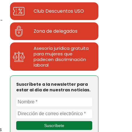
Club Descuentos
USO
O-
Zona de delegados
Asesoría jurídica gratuita
para mujeres que
padecen discriminación
laboral
Suscríbete a la newsletter para
estar al día de nuestras noticias.
s