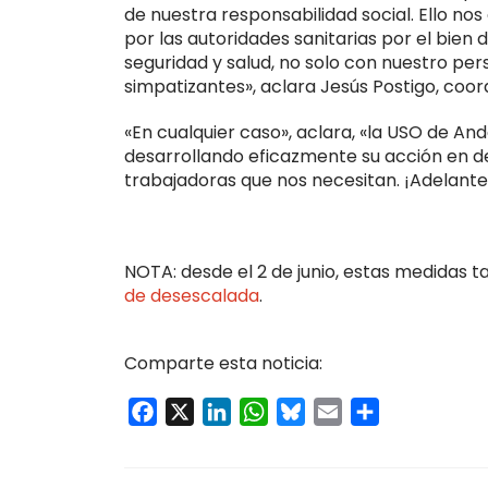
de nuestra responsabilidad social. Ello no
por las autoridades sanitarias por el bien 
seguridad y salud, no solo con nuestro per
simpatizantes», aclara Jesús Postigo, coo
«En cualquier caso», aclara, «la USO de A
desarrollando eficazmente su acción en de
trabajadoras que nos necesitan. ¡Adelante
NOTA: desde el 2 de junio, estas medidas 
de desescalada
.
Comparte esta noticia:
Facebook
X
LinkedIn
WhatsApp
Bluesky
Email
Compartir