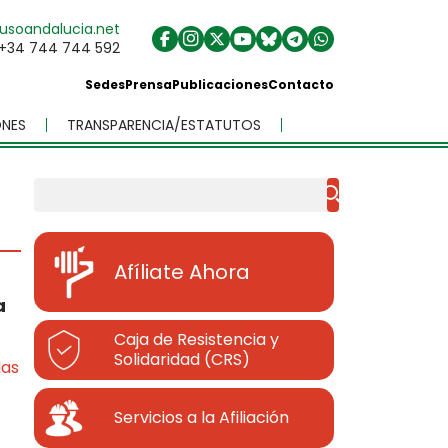
usoandalucia.net
+34 744 744 592
Sedes
Prensa
Publicaciones
Contacto
NES
TRANSPARENCIA/ESTATUTOS
Buscar
Afíliate Ahora
a
Caja de Resistencia y
Solidaridad (CRS)
las
Servicios a la Afiliación